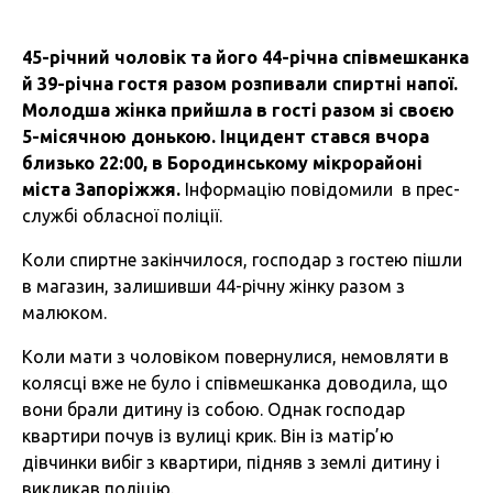
45-річний чоловік та його 44-річна співмешканка
й 39-річна гостя разом розпивали спиртні напої.
Молодша жінка прийшла в гості разом зі своєю
5-місячною донькою. Інцидент стався вчора
близько 22:00, в Бородинському мікрорайоні
міста Запоріжжя.
Інформацію повідомили в прес-
службі обласної поліції.
Коли спиртне закінчилося, господар з гостею пішли
в магазин, залишивши 44-річну жінку разом з
малюком.
Коли мати з чоловіком повернулися, немовляти в
колясці вже не було і співмешканка доводила, що
вони брали дитину із собою. Однак господар
квартири почув із вулиці крик. Він із матір’ю
дівчинки вибіг з квартири, підняв з землі дитину і
викликав поліцію.