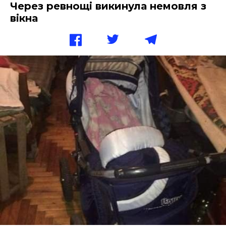
Через ревнощі викинула немовля з
вікна