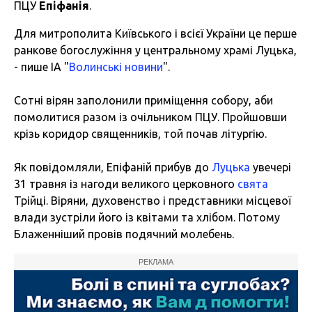
ПЦУ
Епіфанія
.
Для митрополита Київського і всієї України це перше
ранкове богослужіння у центральному храмі Луцька,
- пише ІА "
Волинські новини
".
Сотні вірян заполонили приміщення собору, аби
помолитися разом із очільником ПЦУ. Пройшовши
крізь коридор священників, той почав літургію.
Як повідомляли, Епіфаній прибув до
Луцька
увечері
31 травня із нагоди великого церковного
свята
Трійці. Віряни, духовенство і представники місцевої
влади зустріли його із квітами та хлібом. Потому
Блаженні
ший провів подячний молебень.
РЕКЛАМА