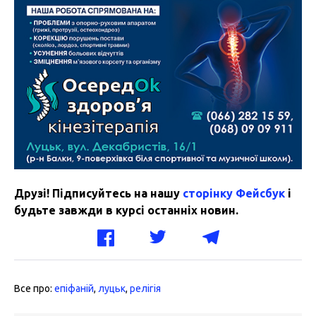
Друзі! Підписуйтесь на нашу
сторінку Фейсбук
і
будьте завжди в курсі останніх новин.
Все про:
епіфаній
,
луцьк
,
релігія