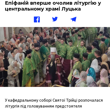
Епіфаній вперше очолив літургію у
центральному храмі Луцька
У кафедральному соборі Святої Трійці розпочалася
літургія під головуванням предстоятеля