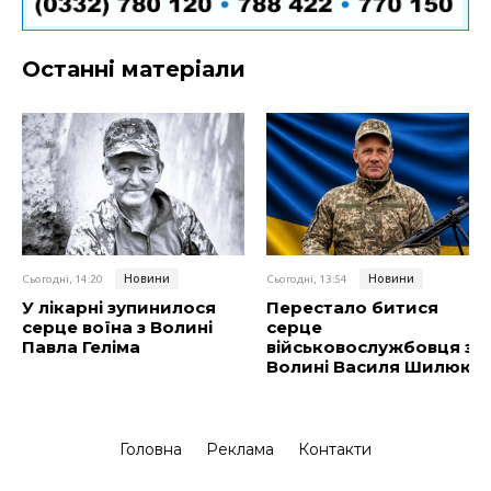
Останні матеріали
Новини
Новини
Сьогодні, 14:20
Сьогодні, 13:54
У лікарні зупинилося
Перестало битися
серце воїна з Волині
серце
Павла Геліма
військовослужбовця з
Волині Василя Шилюка
Головна
Реклама
Контакти