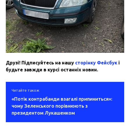
Друзі! Підписуйтесь на нашу
сторінку Фейсбук
і
будьте завжди в курсі останніх новин.
Читайте також
«Потік контрабанди взагалі припиниться»:
чому Зеленського порівнюють з
президентом Лукашенком