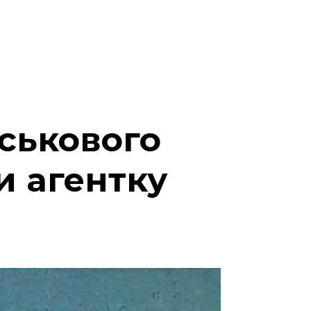
йськового
и агентку