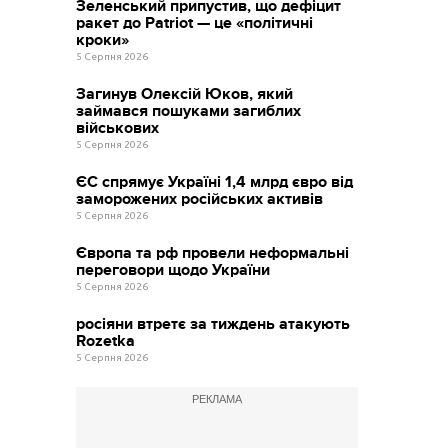
Зеленський припустив, що дефіцит
ракет до Patriot — це «політичні
кроки»
5 Серпня 2026
Загинув Олексій Юков, який
займався пошуками загиблих
військових
5 Серпня 2026
ЄС спрямує Україні 1,4 млрд євро від
заморожених російських активів
5 Серпня 2026
Європа та рф провели неформальні
переговори щодо України
5 Серпня 2026
росіяни втретє за тиждень атакують
Rozetka
5 Серпня 2026
РЕКЛАМА