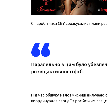
Співробітники СБУ «розкусили» плани раш
Паралельно з цим було убезпеч
розвідактивності фсб.
Під час обшуку в зловмисниці вилучено 
координувала свої дії з російським спец