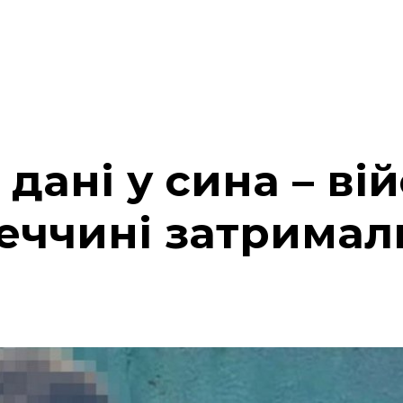
дані у сина – ві
еччині затримал