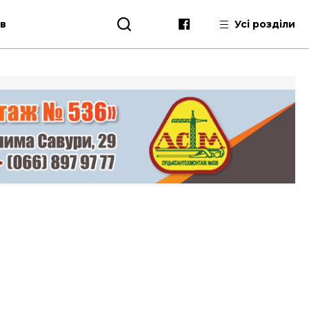
ів
Усі розділи