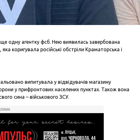
ще одну агентку фсб. Нею виявилась завербована
 яка коригувала російські обстріли Краматорська і
уальовано випитувала у відвідувачів магазину
орони у прифронтових населених пунктах. Також вона
вого сина – військового ЗСУ.
КЛАМА