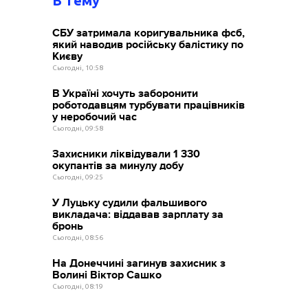
В тему
СБУ затримала коригувальника фсб,
який наводив російську балістику по
Києву
Сьогодні, 10:58
В Україні хочуть заборонити
роботодавцям турбувати працівників
у неробочий час
Сьогодні, 09:58
Захисники ліквідували 1 330
окупантів за минулу добу
Сьогодні, 09:25
У Луцьку судили фальшивого
викладача: віддавав зарплату за
бронь
Сьогодні, 08:56
На Донеччині загинув захисник з
Волині Віктор Сашко
Сьогодні, 08:19