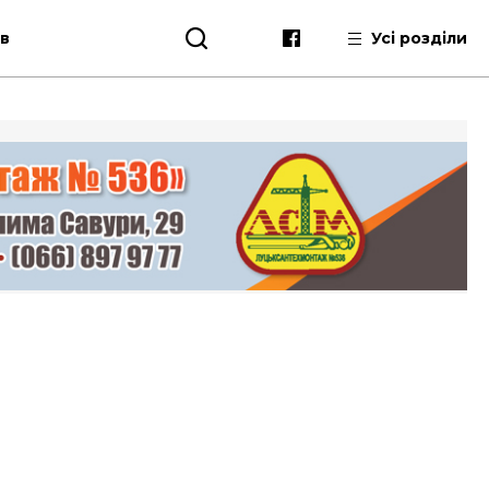
ів
Усі розділи