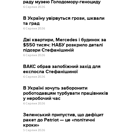
раду музею Голодомору-геноциду
6 Серпня 2026
В Україну увірвуться грози, шквали
та град
6 Серпня 2026
Дві квартири, Mercedes і будинок за
$550 тисяч: НАБУ розкрило деталі
підозри Стефанішиній
6 Серпня 2026
ВАКС обрав запобіжний захід для
експосла Стефанішиної
6 Серпня 2026
В Україні хочуть заборонити
роботодавцям турбувати працівників
у неробочий час
6 Серпня 2026
Зеленський припустив, що дефіцит
ракет до Patriot — це «політичні
кроки»
5 Серпня 2026