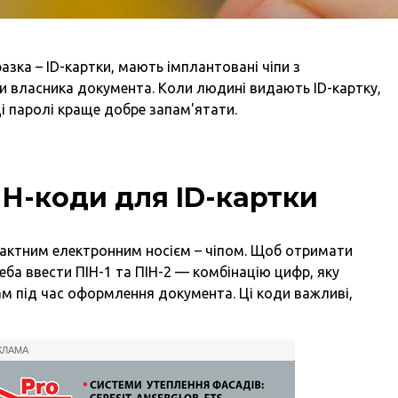
зка – ID-картки, мають імплантовані чіпи з
 власника документа. Коли людині видають ID-картку,
і паролі краще добре запам'ятати.
ІН-коди для ID-картки
нактним електронним носієм – чіпом. Щоб отримати
треба ввести ПІН-1 та ПІН-2 — комбінацію цифр, яку
ам під час оформлення документа. Ці коди важливі,
КЛАМА