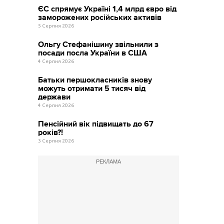
ЄС спрямує Україні 1,4 млрд євро від
заморожених російських активів
5 Серпня 2026
Ольгу Стефанішину звільнили з
посади посла України в США
4 Серпня 2026
Батьки першокласників знову
можуть отримати 5 тисяч від
держави
4 Серпня 2026
Пенсійний вік підвищать до 67
років?!
3 Серпня 2026
РЕКЛАМА