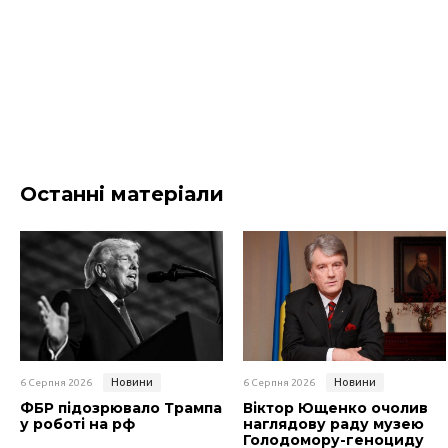
Останні матеріали
Новини
Новини
6 Серпня 2026
6 Серпня 2026
ФБР підозрювало Трампа
Віктор Ющенко очолив
у роботі на рф
наглядову раду музею
Голодомору-геноциду