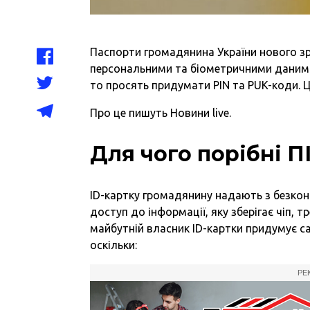
Паспорти громадянина України нового зра
персональними та біометричними даними
то просять придумати PIN та PUK-коди. Ц
Про це
пишуть
Новини live.
Для чого порібні П
ID-картку громадянину надають з безко
доступ до інформації, яку зберігає чіп, 
майбутній власник ID-картки придумує с
оскільки:
РЕ