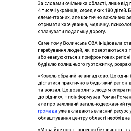
За словами очільника області, лише від 
4 тисячі українців, серед яких 180 дітей
елементарних, але критично важливих ре
отримати харчування, медичну, психолог
спланувати подальшу дорогу.
Саме тому Волинська ОВА ініціювала ст
перебування людей, які повертаються з т
або евакуюються з прифронтових регіон
будівлю колишнього гуртожитку, розрахо
«Ковель обраний не випадково. Це один і
дістатися практично в будь-який регіон 
та вокзал. Це дозволить людям операти
до рідних», – поінформував Роман Роман
але про важливий загальнодержавний гу
громада
уже вкладають власний ресурс у
облаштування центру області необхідна
«Мова йде про створення безпечного і г