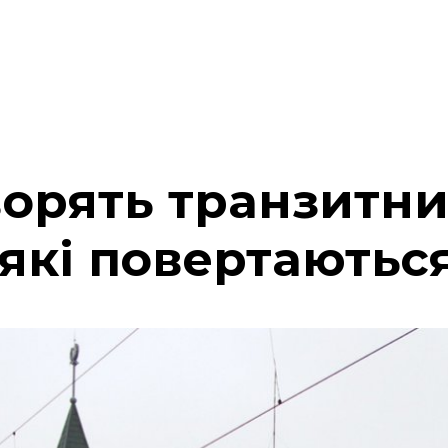
ворять транзитн
які повертаються