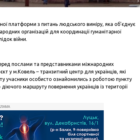
ої платформи з питань людського виміру, яка об’єднує
ародних організацій для координації гуманітарної
ідок війни.
еред послами та представниками міжнародних
кт у м.Ковель – транзитний центр для українців, які
иту учасники особисто ознайомились з роботою пункту
 діючого маршруту повернення українців із території
КЛАМА