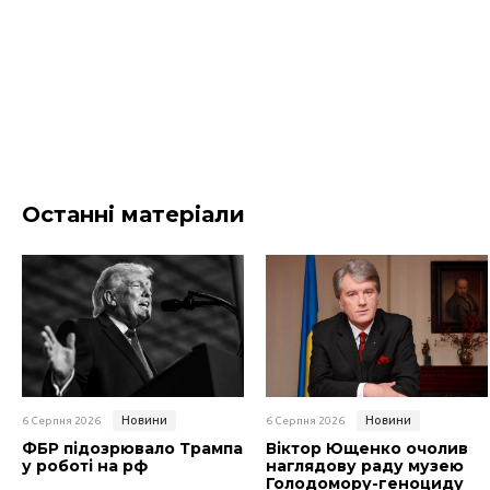
Останні матеріали
Новини
Новини
6 Серпня 2026
6 Серпня 2026
ФБР підозрювало Трампа
Віктор Ющенко очолив
у роботі на рф
наглядову раду музею
Голодомору-геноциду