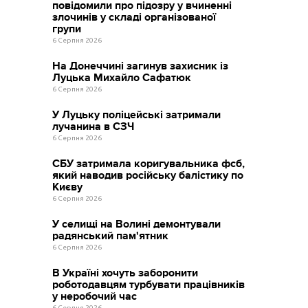
повідомили про підозру у вчиненні
злочинів у складі організованої
групи
6 Серпня 2026
На Донеччині загинув захисник із
Луцька Михайло Сафатюк
6 Серпня 2026
У Луцьку поліцейські затримали
лучанина в СЗЧ
6 Серпня 2026
СБУ затримала коригувальника фсб,
який наводив російську балістику по
Києву
6 Серпня 2026
У селищі на Волині демонтували
радянський пам'ятник
6 Серпня 2026
В Україні хочуть заборонити
роботодавцям турбувати працівників
у неробочий час
6 Серпня 2026