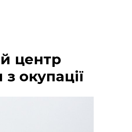
ий центр
 з окупації