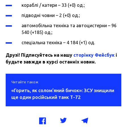
кораблі / катери – 33 (+0) од.;
підводні човни – 2 (+0) од.;
автомобільна техніка та автоцистерни – 96
540 (+185) од.;
спеціальна техніка – 4 184 (+1) од.
Друзі! Підписуйтесь на нашу
сторінку Фейсбук
і
будьте завжди в курсі останніх новин.
Читайте також
«Горить, як солом’яний бичок»: ЗСУ знищили
ще один російський танк Т-72