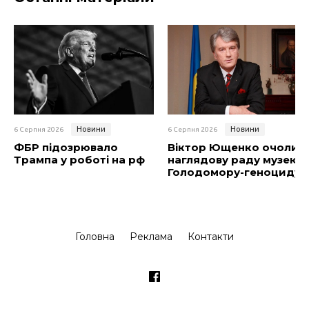
Новини
Новини
6 Серпня 2026
6 Серпня 2026
ФБР підозрювало
Віктор Ющенко очолив
Трампа у роботі на рф
наглядову раду музею
Голодомору-геноциду
Головна
Реклама
Контакти