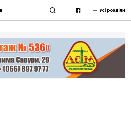
ів
Усі розділи