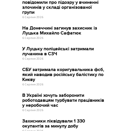
повідомили про підозру у вчиненні
злочинів у складі організованої
групи
6 Серпня 2026
На Донеччині загинув захисник із
Луцька Михайло Сафатюк
6 Серпня 2026
У Луцьку поліцейські затримали
лучанина в СЗЧ
6 Серпня 2026
СБУ затримала коригувальника фсб,
який наводив російську балістику по
Києву
6 Серпня 2026
В Україні хочуть заборонити
роботодавцям турбувати працівників
у неробочий час
6 Серпня 2026
Захисники ліквідували 1 330
окупантів за минулу добу
6 Серпня 2026