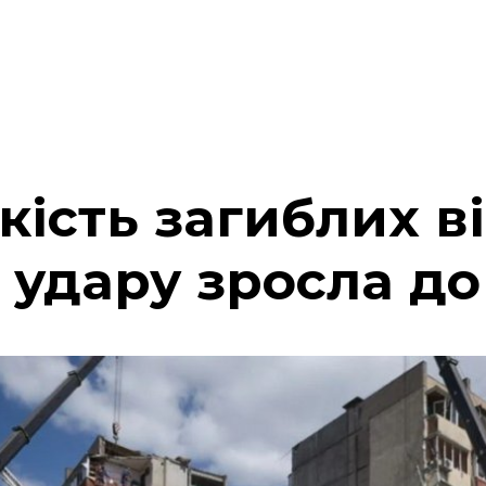
ькість загиблих в
 удару зросла до