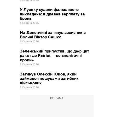
У Луцьку судили фальшивого
викладача: віддавав зарплату за
бронь
6 Серпня 2026
На Донеччині загинув захисник з
Волині Віктор Сашко
6 Серпня 2026
Зеленський припустив, що дефіцит
ракет до Patriot — це «політичні
кроки»
5 Серпня 2026
Загинув Олексій Юков, який
займався пошуками загиблих
військових
5 Серпня 2026
РЕКЛАМА