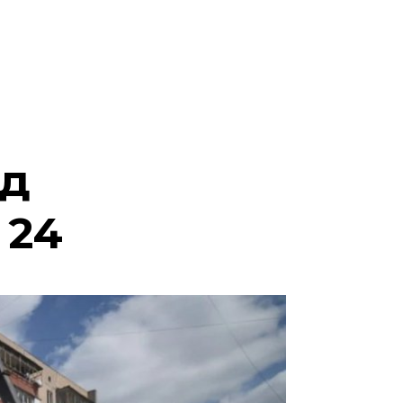
ід
 24