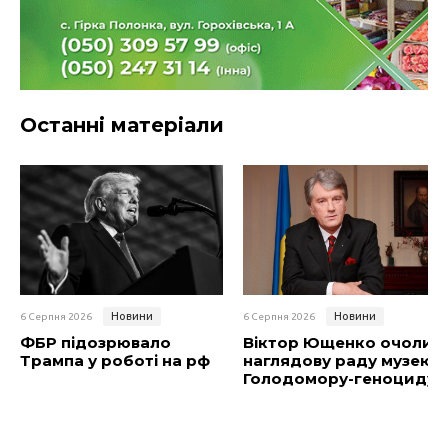
Останні матеріали
Новини
Новини
6 Серпня 2026
6 Серпня 2026
ФБР підозрювало
Віктор Ющенко очолив
Трампа у роботі на рф
наглядову раду музею
Голодомору-геноциду