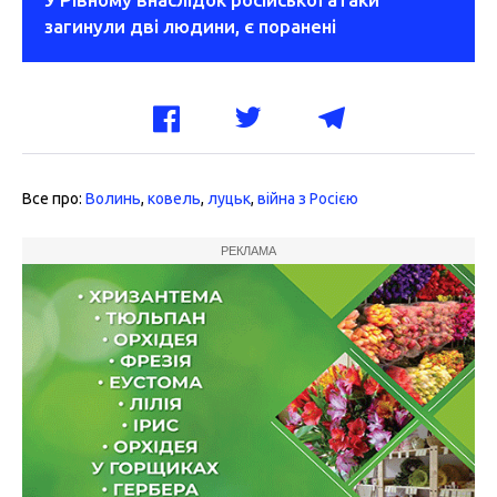
загинули дві людини, є поранені
Все про:
Волинь
,
ковель
,
луцьк
,
війна з Росією
РЕКЛАМА