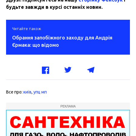
будьте завжди в курсі останніх новин.
Читайте також
Обрання запобіжного заходу для Андрія
Єрмака: що відомо
Все про:
київ
,
упц мп
РЕКЛАМА