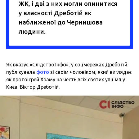
ЖК, і дві з них могли опинитися
у власності Дреботій як
наближеної до Чернишова
людини.
Як вказує «Слідство.Інфо», у соцмережах Дреботій
публікувала
фото
зі своїм чоловіком, який виглядає
як протоієрей Храму на честь всіх святих упц мп у
Києві Віктор Дреботій.