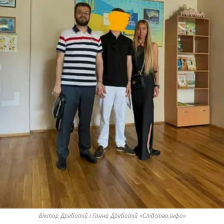
Віктор Дреботій і Ганна Дреботій «Слідство.Інфо»