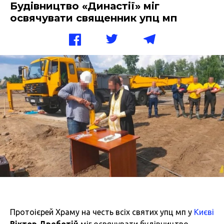
Будівництво «Династії» міг
освячувати священник упц мп
Протоієрей Храму на честь всіх святих упц мп у
Києві