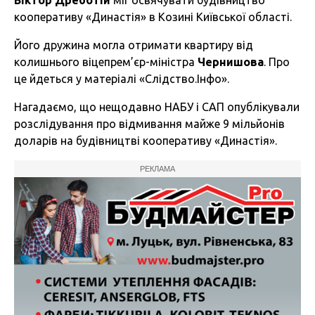
Віктор Дреботій
міг освячувати будівництво
кооперативу «Династія» в Козині Київської області.
Його дружина могла отримати квартиру від
колишнього віцепрем’єр-міністра
Чернишова
. Про
це йдеться у матеріалі «Слідство.Інфо».
Нагадаємо, що нещодавно НАБУ і САП опублікували
розслідування про відмивання майже 9 мільйонів
доларів на будівництві кооперативу «Династія».
РЕКЛАМА