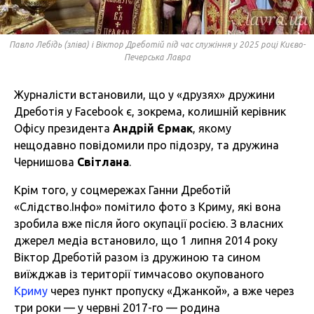
Павло Лебідь (зліва) і Віктор Дреботій під час служіння у 2025 році Києво-
Печерська Лавра
Журналісти встановили, що у «друзях» дружини
Дреботія у Facebook є, зокрема, колишній керівник
Офісу президента
Андрій Єрмак
, якому
нещодавно
повідомили про підозру, та дружина
Чернишова
Світлана
.
Крім того, у соцмережах Ганни Дреботій
«Слідство.Інфо» помітило фото з Криму, які вона
зробила вже після його окупації росією. З власних
джерел медіа встановило, що 1 липня 2014 року
Віктор Дреботій разом із дружиною та сином
виїжджав із території тимчасово окупованого
Криму
через пункт пропуску «Джанкой», а вже через
три роки — у червні 2017-го — родина