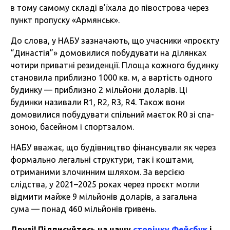
в тому самому складі в’їхала до півострова через
пункт пропуску «Армянськ».
До слова, у НАБУ зазначають, що учасники «проєкту
“Династія”» домовилися побудувати на ділянках
чотири приватні резиденції. Площа кожного будинку
становила приблизно 1000 кв. м, а вартість одного
будинку — приблизно 2 мільйони доларів. Ці
будинки називали R1, R2, R3, R4. Також вони
домовилися побудувати спільний маєток R0 зі спа-
зоною, басейном і спортзалом.
НАБУ вважає, що будівництво фінансували як через
формально легальні структури, так і коштами,
отриманими злочинним шляхом. За версією
слідства, у 2021–2025 роках через проєкт могли
відмити майже 9 мільйонів доларів, а загальна
сума — понад 460 мільйонів гривень.
Друзі! Підписуйтесь на нашу
сторінку Фейсбук
і