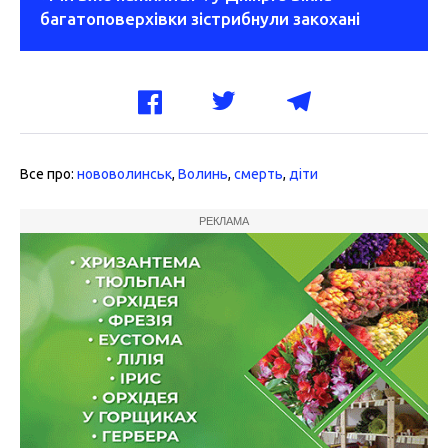
багатоповерхівки зістрибнули закохані
Все про:
нововолинськ
,
Волинь
,
смерть
,
діти
РЕКЛАМА