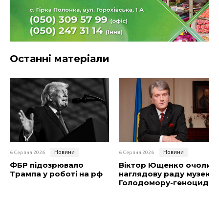
Останні матеріали
Новини
Новини
6 Серпня 2026
6 Серпня 2026
ФБР підозрювало
Віктор Ющенко очолив
Трампа у роботі на рф
наглядову раду музею
Голодомору-геноциду