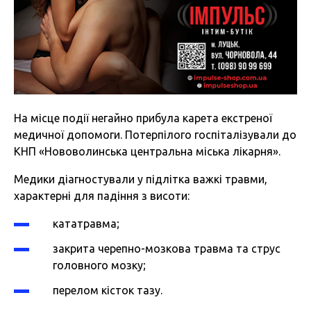
На місце події негайно прибула карета екстреної
медичної допомоги. Потерпілого госпіталізували до
КНП «Нововолинська центральна міська лікарня».
Медики діагностували у підлітка важкі травми,
характерні для падіння з висоти:
кататравма;
закрита черепно-мозкова травма та струс
головного мозку;
перелом кісток тазу.