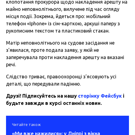
клопотання прокурора щодо накладення арешту на
майно неповнолітнього, вилучене під час огляду
місця події. Зокрема, йдеться про: мобільний
телефон «Iphone» із сім-карткою, аркуші паперу з
рукописним текстом та пластиковий стакан.
Матір неповнолітнього на судове засідання не
з’явилася, проте подала заяву, у якій не
заперечувала проти накладення арешту на вказані
речі.
Слідство триває, правоохоронці з’ясовують усі
деталі, що передували падінню.
Друзі! Підписуйтесь на нашу
сторінку Фейсбук
і
будьте завжди в курсі останніх новин.
Читайте також
«Ми вже нажилися»: у Дніпрі з вікна