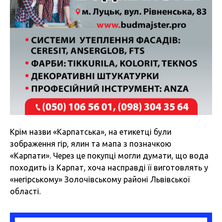
Крім назви «Карпатська», на етикетці були
зображення гір, ялин та мапа з позначкою
«Карпати». Через це покупці могли думати, що вода
походить із Карпат, хоча насправді її виготовлять у
«негірському» Золочівському районі Львівської
області.