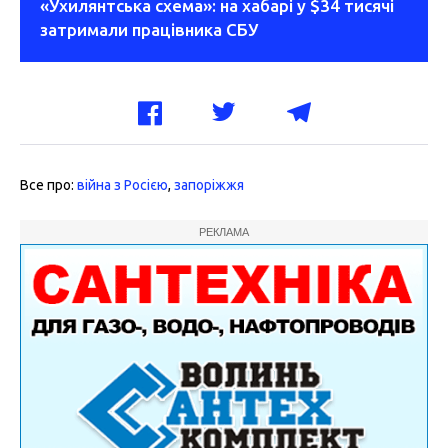
«Ухилянтська схема»: на хабарі у $34 тисячі
затримали працівника СБУ
Все про:
війна з Росією
,
запоріжжя
РЕКЛАМА