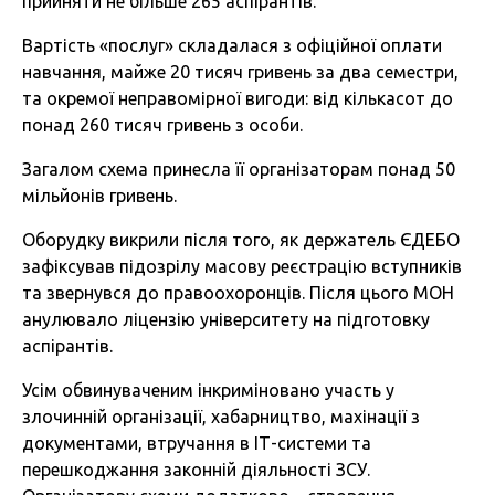
прийняти не більше 265 аспірантів.
Вартість «послуг» складалася з офіційної оплати
навчання, майже 20 тисяч гривень за два семестри,
та окремої неправомірної вигоди: від кількасот до
понад 260 тисяч гривень з особи.
Загалом схема принесла її організаторам понад 50
мільйонів гривень.
Оборудку викрили після того, як держатель ЄДЕБО
зафіксував підозрілу масову реєстрацію вступників
та звернувся до правоохоронців. Після цього МОН
анулювало ліцензію університету на підготовку
аспірантів.
Усім обвинуваченим інкриміновано участь у
злочинній організації, хабарництво, махінації з
документами, втручання в ІТ-системи та
перешкоджання законній діяльності ЗСУ.