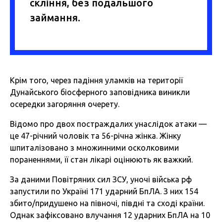
скління, без подальшого
займання.
Крім того, через падіння уламків на території
Дунайського біосферного заповідника виникли
осередки загоряння очерету.
Відомо про двох постраждалих унаслідок атаки —
це 47-річний чоловік та 56-річна жінка. Жінку
шпиталізовано з множинними осколковими
пораненнями, її стан лікарі оцінюють як важкий.
За
даними
Повітряних сил ЗСУ, уночі війська рф
запустили по Україні 171 ударний БпЛА. З них 154
збито/придушено на півночі, півдні та сході країни.
Однак зафіксовано влучання 12 ударних БпЛА на 10