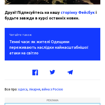
Друзі! Підписуйтесь на нашу
сторінку Фейсбук
і
будьте завжди в курсі останніх новин.
Читайте також
Темні часи: як жителі Одещини
переживають наслідки наймасштабнішої
атаки на світло
Все про:
одеса
,
лікарня
,
війна з Росією
РЕКЛАМА