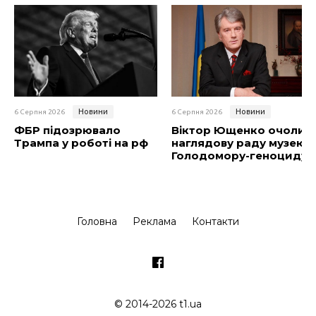
Новини
Новини
6 Серпня 2026
6 Серпня 2026
ФБР підозрювало
Віктор Ющенко очолив
Трампа у роботі на рф
наглядову раду музею
Голодомору-геноциду
Головна
Реклама
Контакти
© 2014-2026 t1.ua