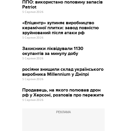
ППО: використано половину запасів
Patriot
5 Серпня 2026
«Епіцентр» зупиняє виробництво
керамічної плитки: завод повністю
зруйнований після атаки рф
5 Серпня 2026
Захисники ліквідували 1130
окупантів за минулу добу
5 Серпня 2026
росіяни знищили склад українського
виробника Millennium у Дніпрі
5 Серпня 2026
Продавець, на якого полював дрон
рф у Херсоні, розповів про пережите
5 Серпня 2026
РЕКЛАМА