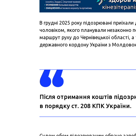
В грудні 2025 року підозрювані приїхали
чоловіком, якого планували незаконно 
маршрут руху до Чернівецької області, а
державного кордону України з Молдово
Після отримання коштів підоз
в порядку ст. 208 КПК України.
Судом обом підозрюваним обрано запобі