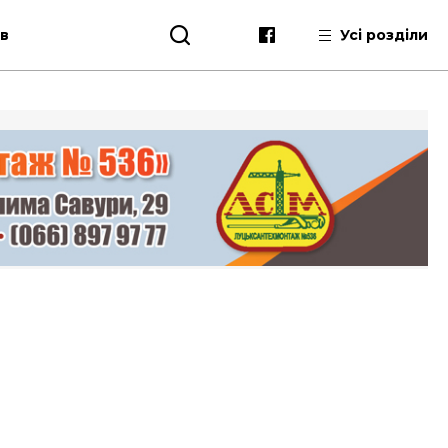
ів
Усі розділи