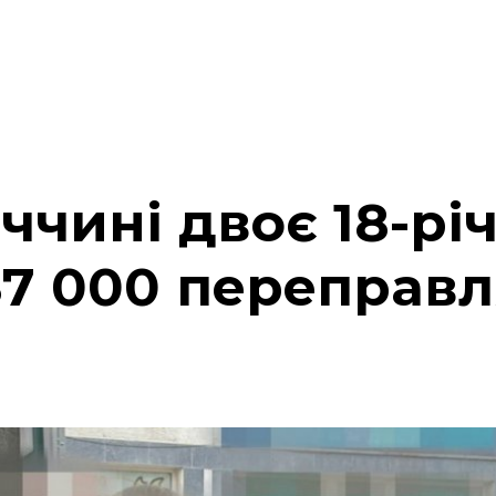
чині двоє 18-рі
$7 000 переправ