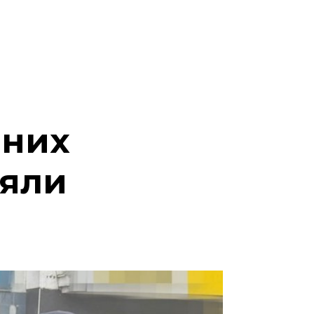
чних
ляли