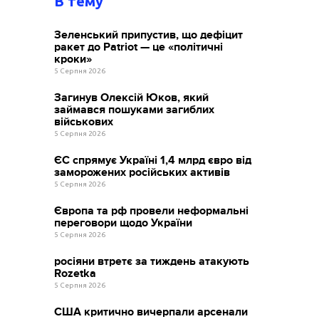
В тему
Зеленський припустив, що дефіцит
ракет до Patriot — це «політичні
кроки»
5 Серпня 2026
Загинув Олексій Юков, який
займався пошуками загиблих
військових
5 Серпня 2026
ЄС спрямує Україні 1,4 млрд євро від
заморожених російських активів
5 Серпня 2026
Європа та рф провели неформальні
переговори щодо України
5 Серпня 2026
росіяни втретє за тиждень атакують
Rozetka
5 Серпня 2026
США критично вичерпали арсенали