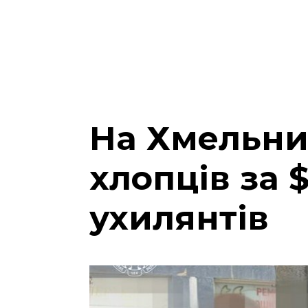
На Хмельнич
хлопців за 
ухилянтів