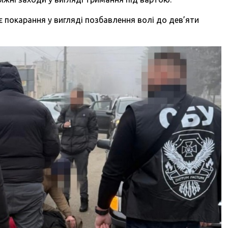
є покарання у вигляді позбавлення волі до дев’яти