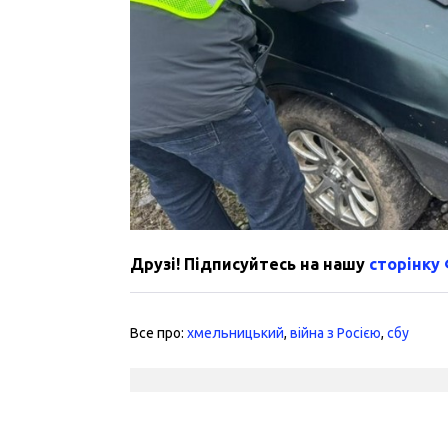
Друзі! Підписуйтесь на нашу
сторінку
Все про:
хмельницький
,
війна з Росією
,
сбу