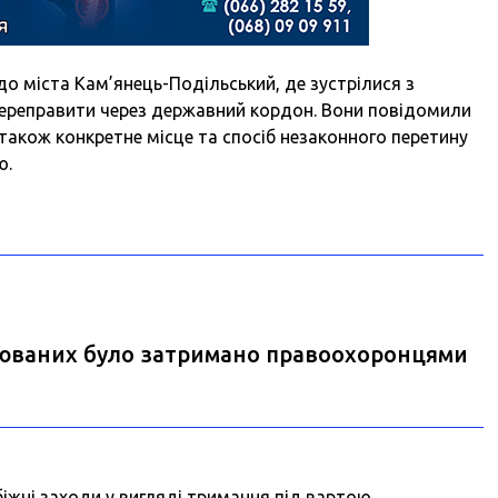
 до міста Кам’янець-Подільський, де зустрілися з
переправити через державний кордон. Вони повідомили
 також конкретне місце та спосіб незаконного перетину
ю.
рюваних було затримано правоохоронцями
жні заходи у вигляді тримання під вартою.