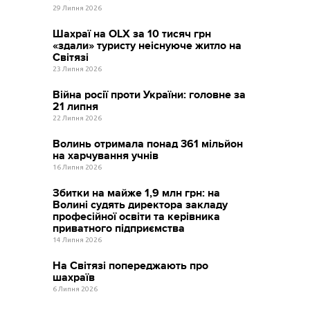
29 Липня 2026
Шахраї на OLX за 10 тисяч грн
«здали» туристу неіснуюче житло на
Світязі
23 Липня 2026
Війна росії проти України: головне за
21 липня
22 Липня 2026
Волинь отримала понад 361 мільйон
на харчування учнів
16 Липня 2026
Збитки на майже 1,9 млн грн: на
Волині судять директора закладу
професійної освіти та керівника
приватного підприємства
14 Липня 2026
На Світязі попереджають про
шахраїв
6 Липня 2026