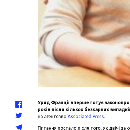
Уряд Франції вперше готує законопрое
років після кількох безкарних випадкі
на агентсnво
Associated Press.
Питання постало після того, як двічі за