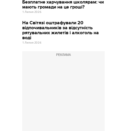
Безплатне харчування школярам: чи
мають громади на це гроші?
1 Липня 2026
На Світязі оштрафували 20
відпочивальників за відсутність
рятувальних жилетів і алкоголь на
воді
1 Липня 2026
РЕКЛАМА