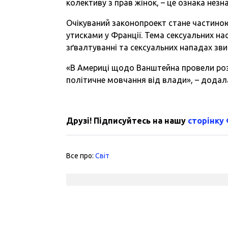
колективу з прав жінок, – це ознака нез
Очікуваний законопроект стане частиною
утисками у Франції. Тема сексуальних на
зґвалтуванні та сексуальних нападах зв
«В Америці щодо Ванштейна провели роз
політичне мовчання від влади», – додала
Друзі! Підписуйтесь на нашу
сторінку
Все про:
Світ