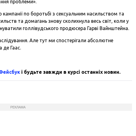
нання проблеми».
 кампанії по боротьбі з сексуальним насильством та
сильств та домагань знову сколихнула весь світ, коли у
инуватили голлівудського продюсера Гарві Вайнштейна.
слідування. Але тут ми спостерігали абсолютне
 де Гаас.
 Фейсбук
і будьте завжди в курсі останніх новин.
РЕКЛАМА