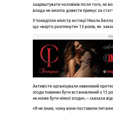
заарештувати чоловіків після того, як в
влада не змогла довести примус за стат
У понеділок міністр юстиції Ніколь Белл
що «варто розглянути» 13 років, як зако
РЕ
Активісти організували невеликий протес
згоди повинен бути встановлений з 15 ро
не може бути ніякої згоди», – сказала ві
«Я не знаю, чому вони поставили питанн