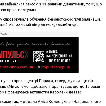
они займалися сексом з 11-річними дівчатками, тому що
тею про зґвалтування.
оу спровокувала обурення феміністських груп заявивши,
нний мінімальний вік для сексуальної згоди.
КЛАМА
т у вівторок в центрі Парижа, стверджуючи, що вік
ків. «Ми хочемо, щоб закон гарантував, що до 15 років
дома французька активістка Керолайн де Гаас.
я саме так, – додала Аліса Коллет, член Національного