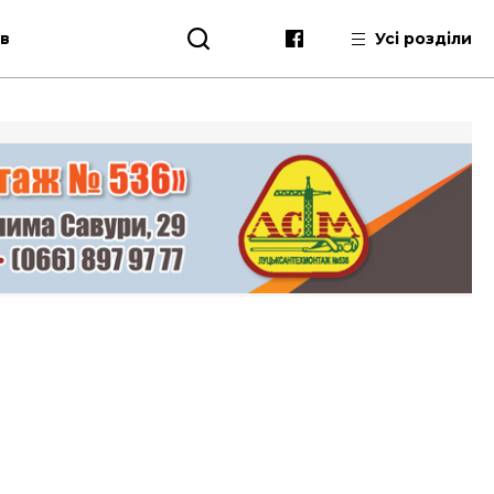
ів
Усі розділи