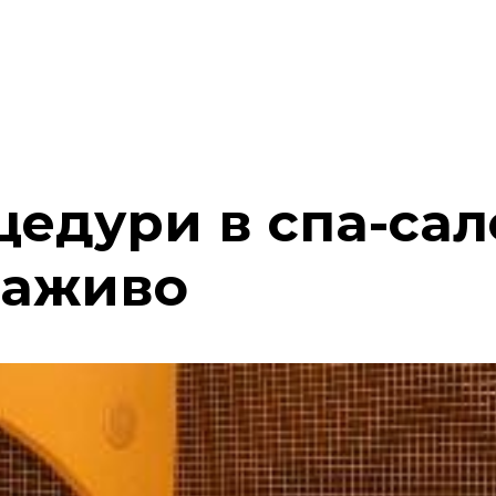
цедури в спа-сал
заживо