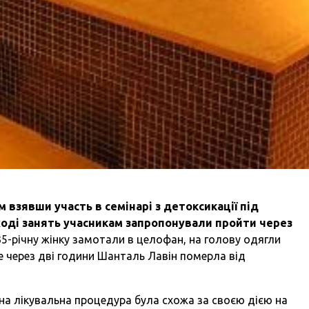
 взявши участь в семінарі з детоксикації під
ході занять учасникам запропонували пройти через
5-річну жінку замотали в целофан, на голову одягли
же через дві години Шанталь Лавін померла від
а лікувальна процедура була схожа за своєю дією на