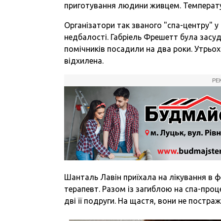
приготування людини живцем. Температур
Організатори так званого "спа-центру" у
недбалості. Габріель Фрешетт була засудж
помічників посадили на два роки. Утрьох
відхилена.
РЕ
Шанталь Лавін приїхала на лікування в 
терапевт. Разом із загиблою на спа-проц
дві її подруги. На щастя, вони не постра