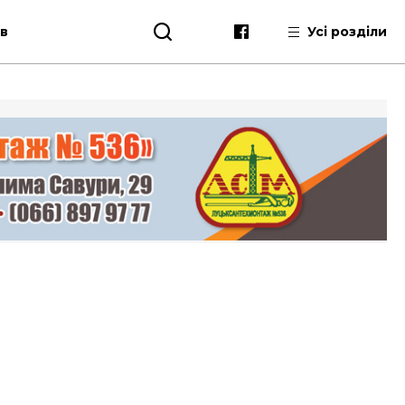
ів
Усі розділи