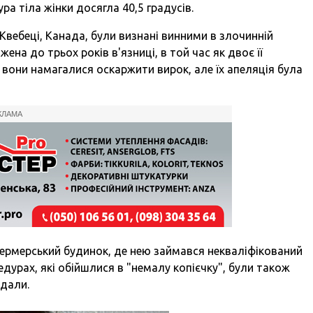
а тіла жінки досягла 40,5 градусів.
 Квебеці, Канада, були визнані винними в злочинній
ена до трьох років в'язниці, в той час як двоє її
 вони намагалися оскаржити вирок, але їх апеляція була
КЛАМА
фермерський будинок, де нею займався некваліфікований
едурах, які обійшлися в "немалу копієчку", були також
ждали.