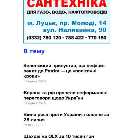
В тему
Зеленський припустив, що дефіцит
ракет до Patriot — це «політичні
кроки»
5 Серпня 2026
Європа та рф провели неформальні
переговори щодо України
5 Серпня 2026
Війна росії проти України: головне за
28 липня
29 Липня 2026
Шахраї на OLX за 10 тисяч грн