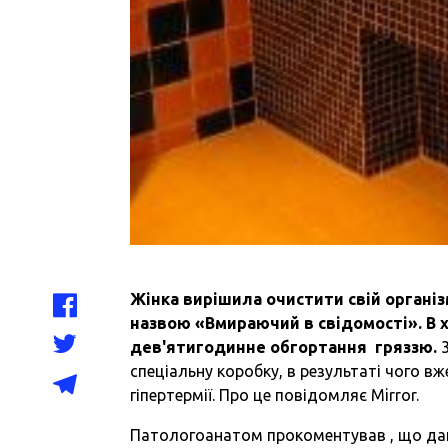
Жінка вирішила очистити свій організм
назвою «Вмираючий в свідомості». В 
дев'ятигодинне обгортання гряззю.
3
спеціальну коробку, в результаті чого в
гіпертермії. Про це повідомляє Mirror.
Патологоанатом прокоментував , що дан