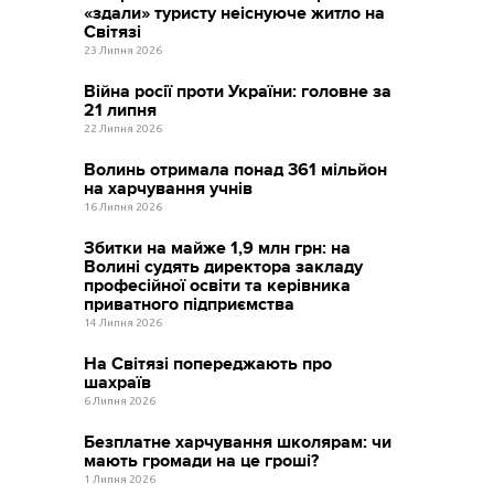
«здали» туристу неіснуюче житло на
Світязі
23 Липня 2026
Війна росії проти України: головне за
21 липня
22 Липня 2026
Волинь отримала понад 361 мільйон
на харчування учнів
16 Липня 2026
Збитки на майже 1,9 млн грн: на
Волині судять директора закладу
професійної освіти та керівника
приватного підприємства
14 Липня 2026
На Світязі попереджають про
шахраїв
6 Липня 2026
Безплатне харчування школярам: чи
мають громади на це гроші?
1 Липня 2026