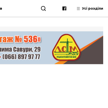
ів
Усі розділи