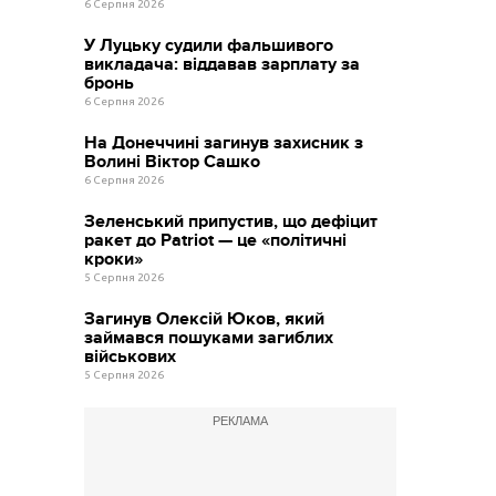
6 Серпня 2026
У Луцьку судили фальшивого
викладача: віддавав зарплату за
бронь
6 Серпня 2026
На Донеччині загинув захисник з
Волині Віктор Сашко
6 Серпня 2026
Зеленський припустив, що дефіцит
ракет до Patriot — це «політичні
кроки»
5 Серпня 2026
Загинув Олексій Юков, який
займався пошуками загиблих
військових
5 Серпня 2026
РЕКЛАМА