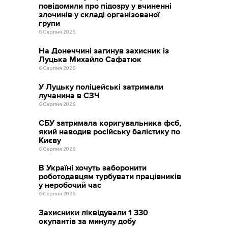
повідомили про підозру у вчиненні
злочинів у складі організованої
групи
6 Серпня 2026
На Донеччині загинув захисник із
Луцька Михайло Сафатюк
6 Серпня 2026
У Луцьку поліцейські затримали
лучанина в СЗЧ
6 Серпня 2026
СБУ затримала коригувальника фсб,
який наводив російську балістику по
Києву
6 Серпня 2026
В Україні хочуть заборонити
роботодавцям турбувати працівників
у неробочий час
6 Серпня 2026
Захисники ліквідували 1 330
окупантів за минулу добу