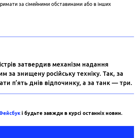
имати за сімейними обставинами або в інших
іністрів затвердив механізм надання
вим
за знищену російську техніку. Так, за
и п’ять днів відпочинку, а за танк — три.
 Фейсбук
і будьте завжди в курсі останніх новин.