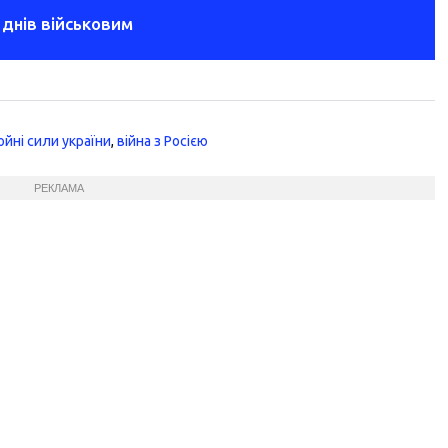
 днів військовим
ойні сили україни
,
війна з Росією
РЕКЛАМА