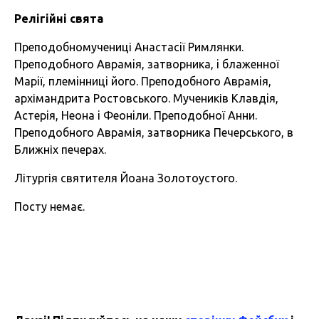
Релігійні свята
Преподобномучениці Анастасiї Римлянки.
Преподобного Аврамiя, затворника, i блаженної
Марiї, племiнницi його. Преподобного Аврамiя,
архімандрита Ростовського. Мучеників Клавдiя,
Астерiя, Неона i Феонiли. Преподобної Анни.
Преподобного Аврамія, затворника Печерського, в
Ближніх печерах.
Літургія святителя Йоана Золотоустого.
Посту немає.