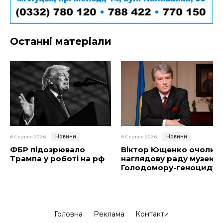
Останні матеріали
Новини
Новини
6 Серпня 2026
6 Серпня 2026
ФБР підозрювало
Віктор Ющенко очолив
Трампа у роботі на рф
наглядову раду музею
Голодомору-геноциду
Головна
Реклама
Контакти