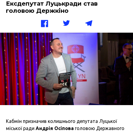
Ексдепутат Луцькради став
головою Держкіно
Кабмін призначив колишнього депутата Луцької
міської ради
Андрія Осіпова
головою Державного