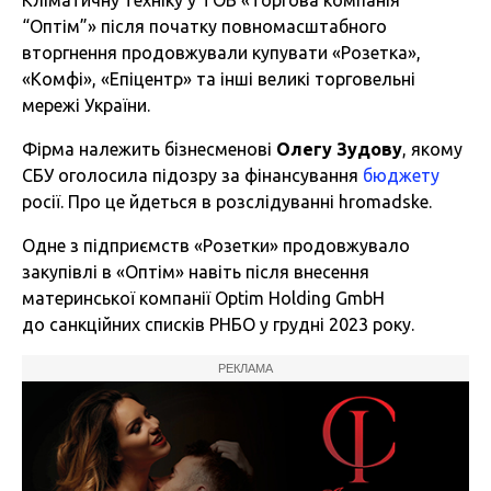
Кліматичну техніку у ТОВ «Торгова компанія
“Оптім”» після початку повномасштабного
вторгнення продовжували купувати «Розетка»,
«Комфі», «Епіцентр» та інші великі торговельні
мережі України.
Фірма належить бізнесменові
Олегу Зудову
, якому
СБУ оголосила підозру за фінансування
бюджету
росії. Про це йдеться в розслідуванні hromadske.
Одне з підприємств «Розетки» продовжувало
закупівлі в «Оптім» навіть після внесення
материнської компанії Optim Holding GmbH
до санкційних списків РНБО у грудні 2023 року.
РЕКЛАМА