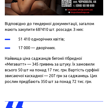
Відповідно до тендерної документації, загалом
мають закупити 68?410 шт. розсади. З них:
51 410 однорічних квітів;
17 000 — дворічних.
Найвища ціна саджанців бегонії гібридної
«Мегаватт» — 345 гривень за штуку. Їх замовили
всього 50 шт на понад 17 тис. грн. Вартість сурфінії
звисаючої каскадної — 207 грн за саджанець. Цих
рослин придбають 350 шт за понад 72 тис. грн.