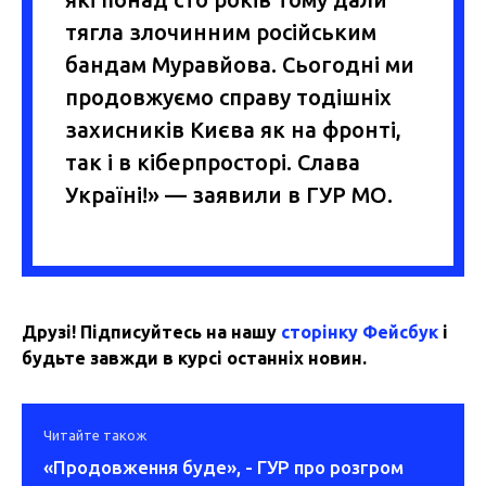
тягла злочинним російським
бандам Муравйова. Сьогодні ми
продовжуємо справу тодішніх
захисників Києва як на фронті,
так і в кіберпросторі. Слава
Україні!» — заявили в ГУР МО.
Друзі! Підписуйтесь на нашу
сторінку Фейсбук
і
будьте завжди в курсі останніх новин.
Читайте також
«Продовження буде», - ГУР про розгром