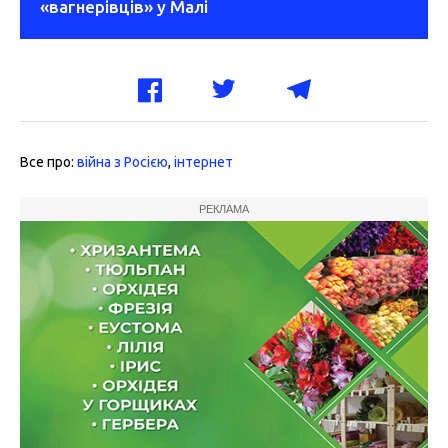
«вагнерівців» у Малі
Все про:
війна з Росією
,
інтернет
РЕКЛАМА