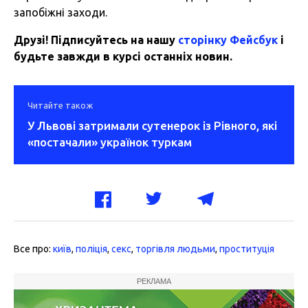
запобіжні заходи.
Друзі! Підписуйтесь на нашу
сторінку Фейсбук
і
будьте завжди в курсі останніх новин.
Читайте також
У Львові затримали сутенерок із Рівного, які
«постачали» українок туркам
Все про:
київ
,
поліція
,
секс
,
торгівля людьми
,
проституція
РЕКЛАМА