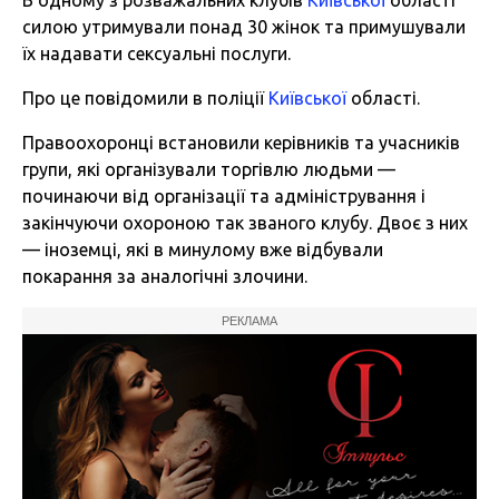
В одному з розважальних клубів
Київської
області
силою утримували понад 30 жінок та примушували
їх надавати сексуальні послуги.
Про це
повідомили
в поліції
Київської
області.
Правоохоронці встановили керівників та учасників
групи, які організували торгівлю людьми —
починаючи від організації та адміністрування і
закінчуючи охороною так званого клубу. Двоє з них
— іноземці, які в минулому вже відбували
покарання за аналогічні злочини.
РЕКЛАМА