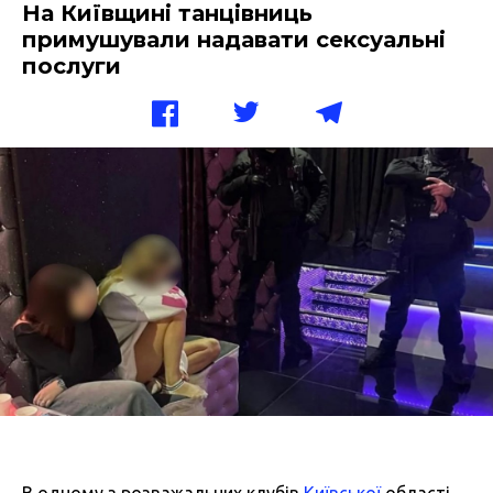
На Київщині танцівниць
примушували надавати сексуальні
послуги