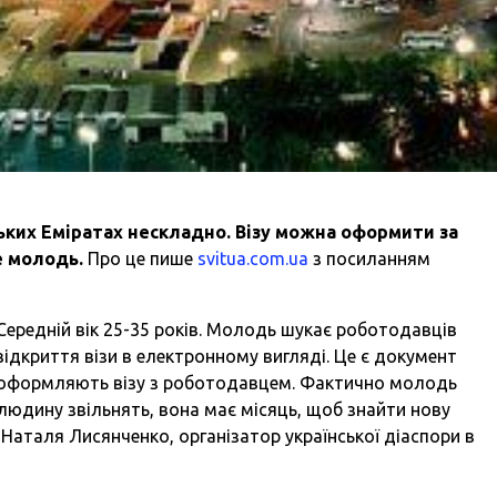
ких Еміратах нескладно. Візу можна оформити за
де молодь.
Про це пише
svitua.com.ua
з посиланням
Середній вік 25-35 років. Молодь шукає роботодавців
відкриття візи в електронному вигляді. Це є документ
у оформляють візу з роботодавцем. Фактично молодь
юдину звільнять, вона має місяць, щоб знайти нову
є Наталя Лисянченко
, організатор української діаспори в