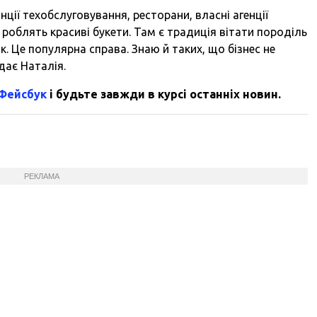
ції техобслуговування, ресторани, власні агенції
и роблять красиві букети. Там є традиція вітати породіль
. Це популярна справа. Знаю й таких, що бізнес не
одає Наталія.
 Фейсбук
і будьте завжди в курсі останніх новин.
РЕКЛАМА