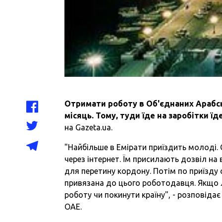
Отримати роботу в Об'єднаних Арабсь
місяць. Тому, туди їде на заробітки ї
на Gazeta.ua.
"Найбільше в Емірати приїздить молоді. 
через інтернет. Їм присилають дозвіл на 
для перетину кордону. Потім по приїзд
привязана до цього роботодавця. Якщо л
роботу чи покинути країну", - розповіда
ОАЕ.