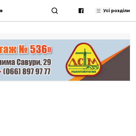
ів
Усі розділи