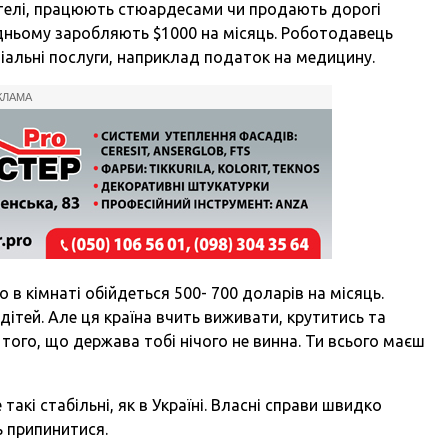
телі, працюють стюардесами чи продають дорогі
ередньому заробляють $1000 на місяць. Роботодавець
іальні послуги, наприклад податок на медицину.
КЛАМА
о в кімнаті обійдеться 500- 700 доларів на місяць.
дітей. Але ця країна вчить виживати, крутитись та
того, що держава тобі нічого не винна. Ти всього маєш
 такі стабільні, як в Україні. Власні справи швидко
ь припинитися.