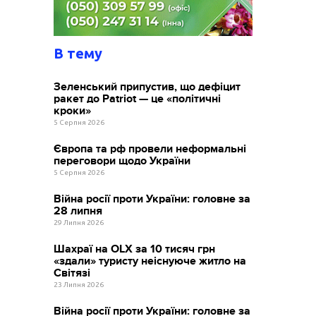
В тему
Зеленський припустив, що дефіцит
ракет до Patriot — це «політичні
кроки»
5 Серпня 2026
Європа та рф провели неформальні
переговори щодо України
5 Серпня 2026
Війна росії проти України: головне за
28 липня
29 Липня 2026
Шахраї на OLX за 10 тисяч грн
«здали» туристу неіснуюче житло на
Світязі
23 Липня 2026
Війна росії проти України: головне за