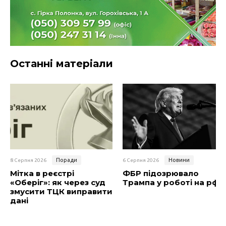
Останні матеріали
Поради
Новини
8 Серпня 2026
6 Серпня 2026
Мітка в реєстрі
ФБР підозрювало
«Оберіг»: як через суд
Трампа у роботі на рф
змусити ТЦК виправити
дані