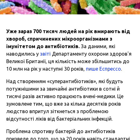
Уже зараз 700 тисяч людей на рік вмирають від
хвороб, спричинених мікроорганізмами з
імунітетом до антибіотиків.
За даними, які
наводились у
звіті
Департаменту охорони здоров'я
Великої Британії, ця кількість може збільшитись до
10 млн на рік у наступні 30 років,
пише Еспрессо
.
Над створенням «суперантибіотиків», які будуть
потужнішими за звичайні антибіотики в сотні й
тисячі разів активно працюють вчені-медики. Це
зумовлене тим, що вже за кілька десятків років
людство впритул зіткнеться з проблемою
відсутності ліків від бактеріальних інфекцій.
Проблема спротиву бактерій до антибіотиків
призведе до того, що за 20 років навіть стандартні