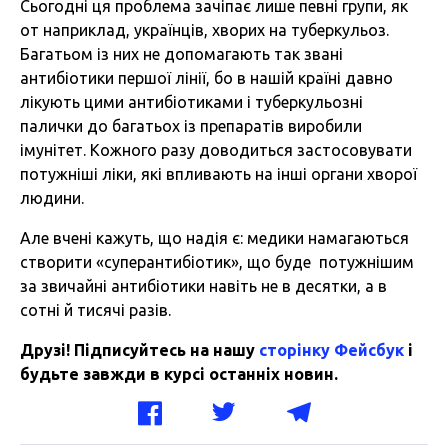
Сьогодні ця проблема зачіпає лише певні групи, як
от наприклад, українців, хворих на туберкульоз.
Багатьом із них не допомагають так звані
антибіотики першої лінії, бо в нашій країні давно
лікують цими антибіотиками і туберкульозні
палички до багатьох із препаратів виробили
імунітет. Кожного разу доводиться застосовувати
потужніші ліки, які впливають на інші органи хворої
людини.
Але вчені кажуть, що надія є: медики намагаються
створити «суперантибіотик», що буде потужнішим
за звичайні антибіотики навіть не в десятки, а в
сотні й тисячі разів.
Друзі! Підписуйтесь на нашу
сторінку Фейсбук
і
будьте завжди в курсі останніх новин.