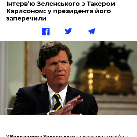
Інтерв’ю Зеленського з Такером
Карлсоном: у президента його
заперечили
У
Володимира Зеленського
заперечили інтерв’ю з