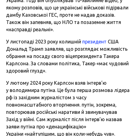
Україна. Тоді він опублікував 10-хвилинне відео, у
якому розповів, що це українські військові підірвали
дамбу Каховської ГЕС, проте не надав доказів.
Також він запевняв, що НЛО та позаземне життя
«насправді реальні».
У листопаді 2023 року колишній
президент
США
Дональд Трамп заявляв, що розглядає можливість
обрання на посаду свого віцепрезидента Такера
Карлсона. За словами політика, Такер «має чудовий
здоровий глузд».
У лютому 2024 року Карлсон взяв інтерв’ю
у володимира путіна. Це була перша розмова лідера
рф із західним журналістом з часу
повномасштабного вторгнення. путін, зокрема,
повторював російські наративи й звинувачував
Захід у війні. Сам журналіст після інтерв’ю назвав
заяви путіна про «денацифікацію»
України
«найтупішим, що він коли-небудь чув».