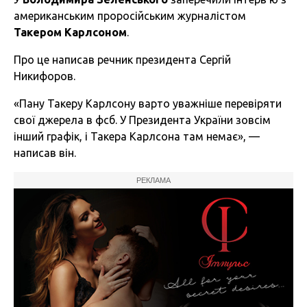
американським проросійським журналістом
Такером Карлсоном
.
Про це написав речник президента Сергій
Никифоров.
«Пану Такеру Карлсону варто уважніше перевіряти
свої джерела в фсб. У Президента України зовсім
інший графік, і Такера Карлсона там немає», —
написав він.
РЕКЛАМА