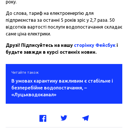
року.
До слова, тариф на електроенергію для
підприємства за останні 5 років зріс у 2,7 раза. 50
відсотків вартості послуги водопостачання складає
саме ціна електрики.
Друзі! Підписуйтесь на нашу
сторінку Фейсбук
і
будьте завжди в курсі останніх новин.
Читайте також
В умовах карантину важливим є стабільне і
безперебійне водопостачання, –
«Луцькводоканал»