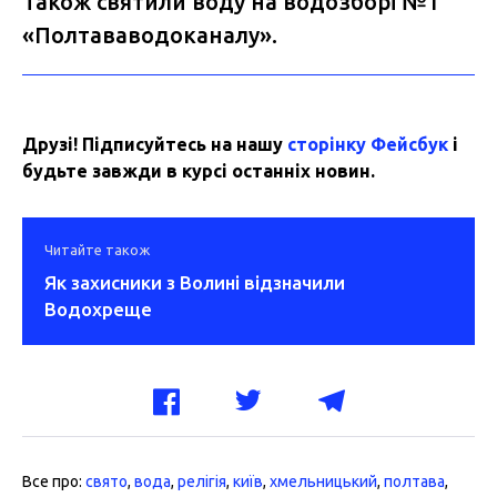
Також святили воду на водозборі №1
«Полтававодоканалу».
Друзі! Підписуйтесь на нашу
сторінку Фейсбук
і
будьте завжди в курсі останніх новин.
Читайте також
Як захисники з Волині відзначили
Водохреще
Все про:
свято
,
вода
,
релігія
,
київ
,
хмельницький
,
полтава
,