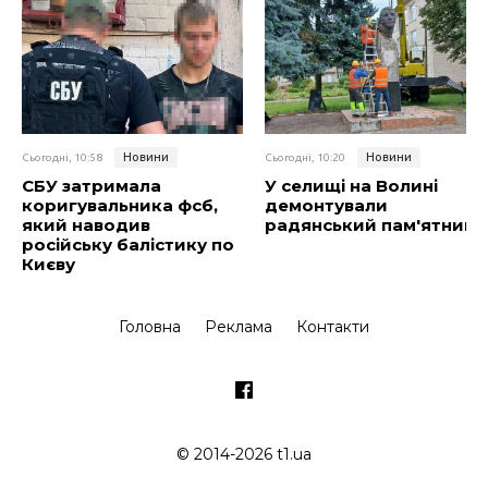
Новини
Новини
Сьогодні, 10:58
Сьогодні, 10:20
СБУ затримала
У селищі на Волині
коригувальника фсб,
демонтували
який наводив
радянський пам'ятник
російську балістику по
Києву
Головна
Реклама
Контакти
© 2014-2026 t1.ua