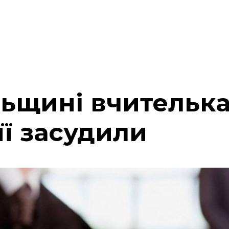
льщині вчительк
її засудили