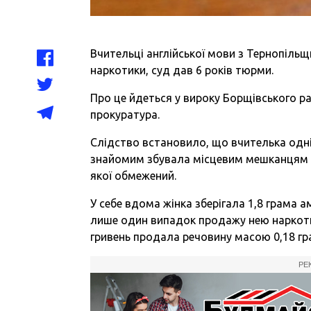
Вчительці англійської мови з Тернопільщ
наркотики, суд дав 6 років тюрми.
Про це
йдеться
у вироку Борщівського р
прокуратура.
Слідство встановило, що вчителька одніє
знайомим збувала місцевим мешканцям п
якої обмежений.
У себе вдома жінка зберігала 1,8 грама
лише один випадок продажу нею наркотикі
гривень продала речовину масою 0,18 гра
РЕ