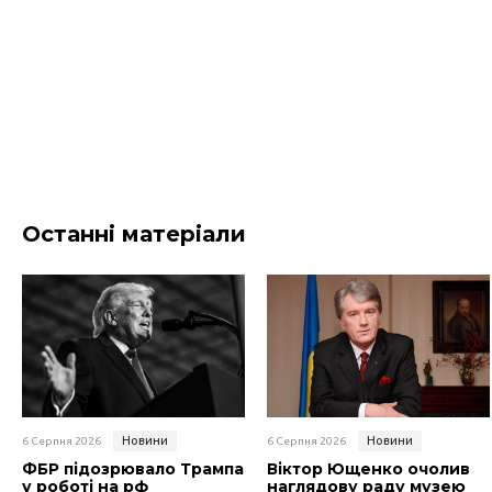
Останні матеріали
Новини
Новини
6 Серпня 2026
6 Серпня 2026
ФБР підозрювало Трампа
Віктор Ющенко очолив
у роботі на рф
наглядову раду музею