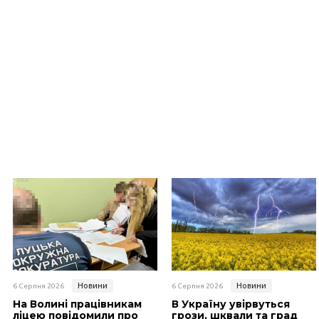
Новини
Новини
6 Серпня 2026
6 Серпня 2026
На Волині працівникам
В Україну увірвуться
ліцею повідомили про
грози, шквали та град