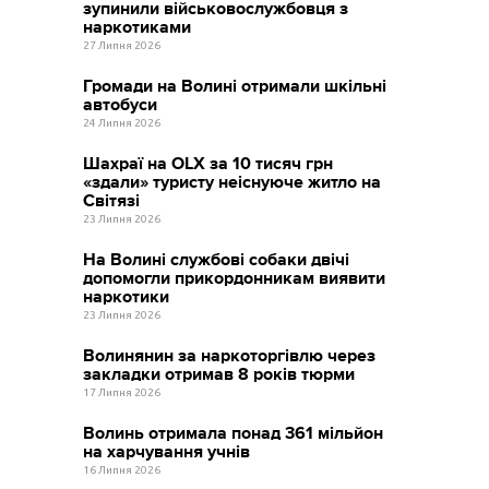
зупинили військовослужбовця з
наркотиками
27 Липня 2026
Громади на Волині отримали шкільні
автобуси
24 Липня 2026
Шахраї на OLX за 10 тисяч грн
«здали» туристу неіснуюче житло на
Світязі
23 Липня 2026
На Волині службові собаки двічі
допомогли прикордонникам виявити
наркотики
23 Липня 2026
Волинянин за наркоторгівлю через
закладки отримав 8 років тюрми
17 Липня 2026
Волинь отримала понад 361 мільйон
на харчування учнів
16 Липня 2026