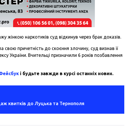
у жінкою наркотиків суд відкинув через брак доказів.
ла свою причетність до скоєння злочину, суд визнав її
ксу України. Вчительці призначили 6 років позбавлення
 Фейсбук
і будьте завжди в курсі останніх новин.
даж квитків до Луцька та Тернополя