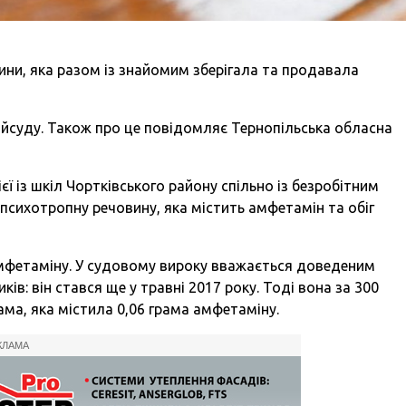
ини, яка разом із знайомим зберігала та продавала
айсуду. Також про це
повідомляє
Тернопільська обласна
ї із шкіл Чортківського району спільно із безробітним
сихотропну речовину, яка містить амфетамін та обіг
 амфетаміну. У судовому вироку вважається доведеним
в: він стався ще у травні 2017 року. Тоді вона за 300
ма, яка містила 0,06 грама амфетаміну.
КЛАМА