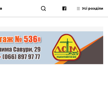
ів
Усі розділи