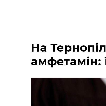
На Тернопі
амфетамін: 