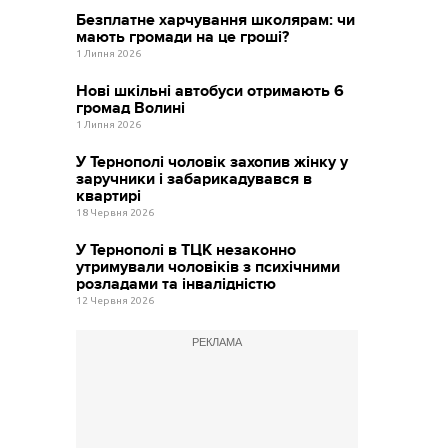
Безплатне харчування школярам: чи
мають громади на це гроші?
1 Липня 2026
Нові шкільні автобуси отримають 6
громад Волині
1 Липня 2026
У Тернополі чоловік захопив жінку у
заручники і забарикадувався в
квартирі
18 Червня 2026
У Тернополі в ТЦК незаконно
утримували чоловіків з психічними
розладами та інвалідністю
12 Червня 2026
РЕКЛАМА