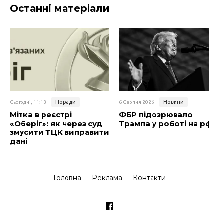
Останні матеріали
Поради
Новини
Сьогодні, 11:18
6 Серпня 2026
Мітка в реєстрі
ФБР підозрювало
«Оберіг»: як через суд
Трампа у роботі на рф
змусити ТЦК виправити
дані
Головна
Реклама
Контакти