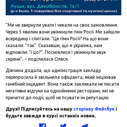
"Ми не звернули уваги і чекали на своє замовлення.
Через 5 хвилин вони увімкнули гімн Росії. Ми зайшли
всередину і спитали: "Це гімн Росії? На що вони
сказали: "так". Сказавши, що я українка, нам
відповіли: "і цо?". Посміялися і увімкнули звук
сирени", – поділилася Олеся.
Дівчина додала, що адміністрація закладу
перепросила й звільнила офіціанта, який ініціював
ганебний інцидент. Вона також закликала не писати
негативні відгуки на однойменні ресторани, які не
причетні до події, щоб не псувати їм репутацію.
Друзі! Підписуйтесь на нашу
сторінку Фейсбук
і
будьте завжди в курсі останніх новин.