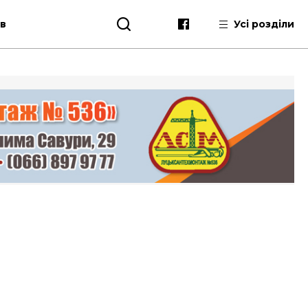
ів
Усі розділи