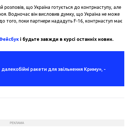
й розповів, що Україна готується до контрнаступу, але
роя. Водночас він висловив думку, що Україна не може
 до того, поки партнери нададуть
F-
16, контрнаступ
має
 Фейсбук
і будьте завжди в курсі останніх новин.
далекобійні ракети для звільнення Криму», -
РЕКЛАМА