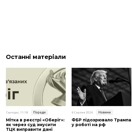
Останні матеріали
Поради
Новини
Сьогодні, 11:18
6 Серпня 2026
Мітка в реєстрі «Оберіг»:
ФБР підозрювало Трампа
як через суд змусити
у роботі на рф
ТЦК виправити дані