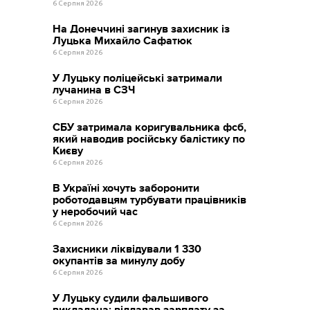
6 Серпня 2026
На Донеччині загинув захисник із
Луцька Михайло Сафатюк
6 Серпня 2026
У Луцьку поліцейські затримали
лучанина в СЗЧ
6 Серпня 2026
СБУ затримала коригувальника фсб,
який наводив російську балістику по
Києву
6 Серпня 2026
В Україні хочуть заборонити
роботодавцям турбувати працівників
у неробочий час
6 Серпня 2026
Захисники ліквідували 1 330
окупантів за минулу добу
6 Серпня 2026
У Луцьку судили фальшивого
викладача: віддавав зарплату за