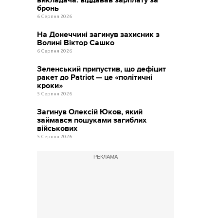
бронь
6 Серпня 2026
На Донеччині загинув захисник з
Волині Віктор Сашко
6 Серпня 2026
Зеленський припустив, що дефіцит
ракет до Patriot — це «політичні
кроки»
5 Серпня 2026
Загинув Олексій Юков, який
займався пошуками загиблих
військових
5 Серпня 2026
РЕКЛАМА