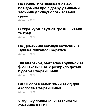
На Волині працівникам ліцею
повідомили про підозру у вчиненні
злочинів у складі організованої
групи
6 Серпня 2026
В Україну увірвуться грози, шквали
та град
6 Серпня 2026
На Донеччині загинув захисник із
Луцька Михайло Сафатюк
6 Серпня 2026
Дві квартири, Mercedes і будинок за
$550 тисяч: НАБУ розкрило деталі
підозри Стефанішиній
6 Серпня 2026
ВАКС обрав запобіжний захід для
експосла Стефанішиної
6 Серпня 2026
У Луцьку поліцейські затримали
лучанина в СЗЧ