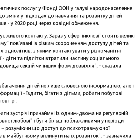
певтичних послуг у Фонді ООН у галузі народонаселення
о зміни у підходах до навчання та розвитку дітей
іше - у 2020 році через ковідні обмеження.
ує живого контакту. Зараз у сфері інклюзії стоять великі
му" пов’язані із різким скороченням доступу дітей та
их однолітків, з якими контактувати у різноманітні
ї - діти та підлітки втратили частину соціального
едовища секцій чи інших форм дозвілля", - сказала
багачення дітей не лише словесною інформацією, але і
ормації - їздити, бігати з дітьми, робити побутові
овітрі.
бити зустрічі принаймні із одним-двома на регулярній
овної любові" і бути більш поблажливими у періоди
нки – розуміючи що доступ до психотравмуючої
же в майбутньому вплинути на їх розвиток", - зазначила