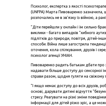
Психолог, експертка з якості психотера
(UNFPA) Марта Пивоваренко зазначила, щ
розпочались не в зв’язку із війною, а ран
"Діти перейшли у онлайн і їм сильно брак
виклики - багато випадків "хибного аутиз
підлітків до природи, повітря, дітей-інш
способи. Війна лише загострила тенденці
оточення, кола спілкування, друзів і сер
психолог агенції УНІАН.
Пивоваренко радить батькам дбати про з
надавати більше доступу до сенсорної інф
справи разом, щодня гуляти на свіжому п
"І якщо немає доступу до всіх друзів, ро
основі, дарувати дитині відчуття "безум
стресу. Реагувати на різкі зміни поведі
інформації для дітей різко зріс, а це мо