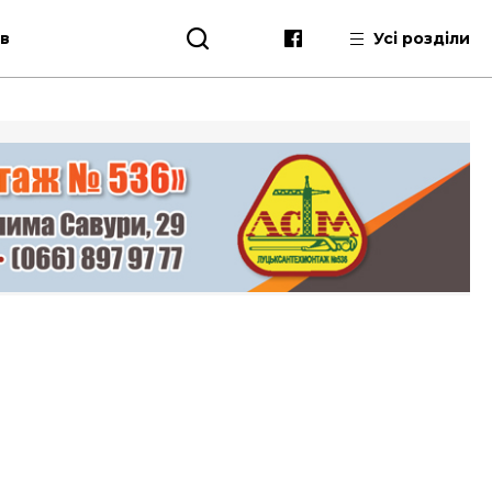
ів
Усі розділи