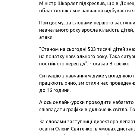
Міністр Шкарлет підкреслив, що в Донецьк
областях шкільне навчання відбувається
При цьому, за словами першого заступника
навчального року зросла кількість дітей,
атаки.
"Станом на сьогодні 503 тисячі дітей зна
на початку навчального року. Така ситу
постійного переїзду", - сказав Вітренко.
Ситуацію з навчанням дуже ускладнюють 
працюють очно, змістили час проведення 
до 16 години.
А ось онлайн-уроки проводити набагато 
співпадати графіки відключень світла. То
За словами заступниці директора департ
освіти Олени Святенко, в умовах дистан