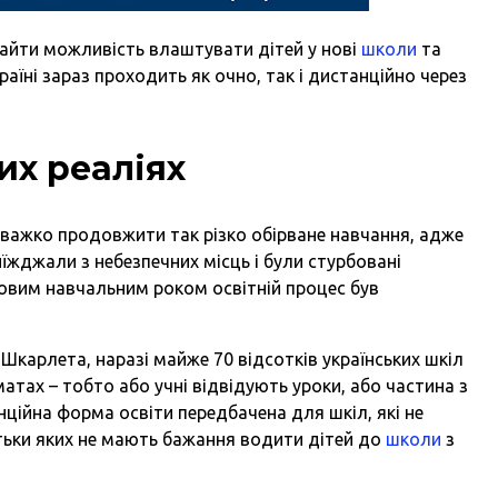
айти можливість влаштувати дітей у нові
школи
та
аїні зараз проходить як очно, так і дистанційно через
их реаліях
важко продовжити так різко обірване навчання, адже
виїжджали з небезпечних місць і були стурбовані
новим навчальним роком освітній процес був
я Шкарлета, наразі майже 70 відсотків українських шкіл
ах – тобто або учні відвідують уроки, або частина з
нційна форма освіти передбачена для шкіл, які не
атьки яких не мають бажання водити дітей до
школи
з