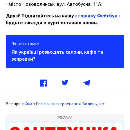
- місто Нововолинськ, вул. Автобусна, 11А.
Друзі! Підписуйтесь на нашу
сторінку Фейсбук
і
будьте завжди в курсі останніх новин.
Читайте також
Як українці розводять салони, кафе та
заправки?
Все про:
війна з Росією
,
електроенергія
,
Волинь
,
азс
РЕКЛАМА