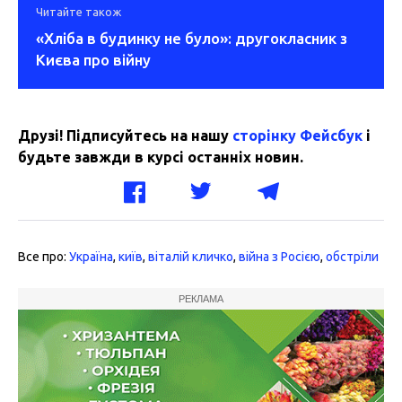
Читайте також
«Хліба в будинку не було»: другокласник з
Києва про війну
Друзі! Підписуйтесь на нашу
сторінку Фейсбук
і
будьте завжди в курсі останніх новин.
Все про:
Україна
,
київ
,
віталій кличко
,
війна з Росією
,
обстріли
РЕКЛАМА