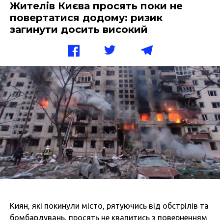
Жителів Києва просять поки не
повертатися додому: ризик
загинути досить високий
Киян, які покинули місто, рятуючись від обстрілів та
бомбардувань, просять не квапитись з поверненням