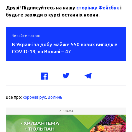
Друзі! Підписуйтесь на нашу
сторінку Фейсбук
і
будьте завжди в курсі останніх новин.
Читайте також
В Україні за добу майже 550 нових випадків
COVID-19, на Волині – 47
Все про:
коронавірус
,
Волинь
РЕКЛАМА