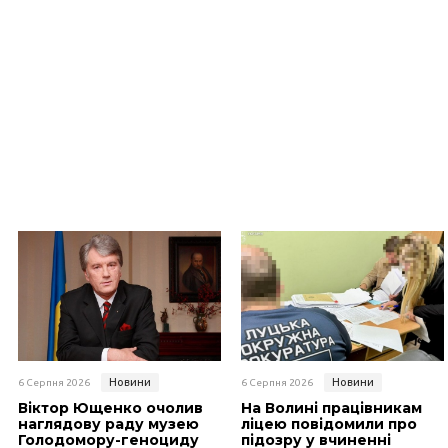
Новини
Новини
6 Серпня 2026
6 Серпня 2026
Віктор Ющенко очолив
На Волині працівникам
наглядову раду музею
ліцею повідомили про
Голодомору-геноциду
підозру у вчиненні