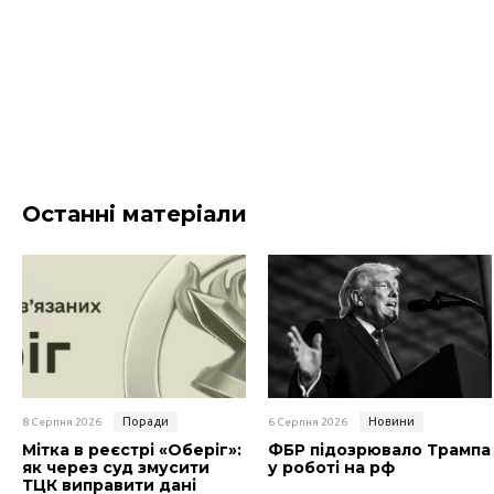
Останні матеріали
Поради
Новини
8 Серпня 2026
6 Серпня 2026
Мітка в реєстрі «Оберіг»:
ФБР підозрювало Трампа
як через суд змусити
у роботі на рф
ТЦК виправити дані