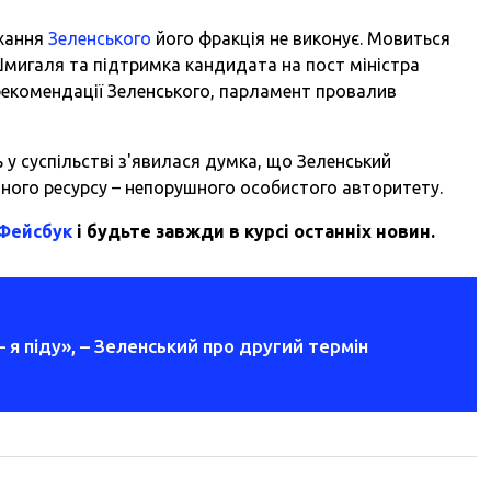
охання
Зеленського
його фракція не виконує. Мовиться
Шмигаля та підтримка кандидата на пост міністра
 рекомендації Зеленського, парламент провалив
 у суспільстві з'явилася думка, що Зеленський
чного ресурсу – непорушного особистого авторитету.
 Фейсбук
і будьте завжди в курсі останніх новин.
 я піду», – Зеленський про другий термін