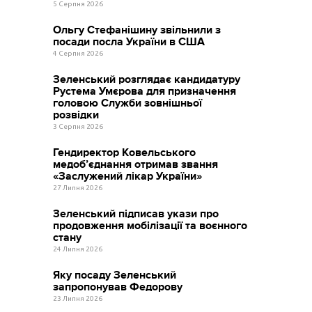
5 Серпня 2026
Ольгу Стефанішину звільнили з
посади посла України в США
4 Серпня 2026
Зеленський розглядає кандидатуру
Рустема Умєрова для призначення
головою Служби зовнішньої
розвідки
3 Серпня 2026
Гендиректор Ковельського
медоб’єднання отримав звання
«Заслужений лікар України»
27 Липня 2026
Зеленський підписав укази про
продовження мобілізації та воєнного
стану
24 Липня 2026
Яку посаду Зеленський
запропонував Федорову
23 Липня 2026