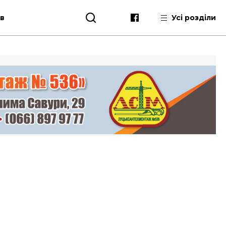
ів
Усі розділи