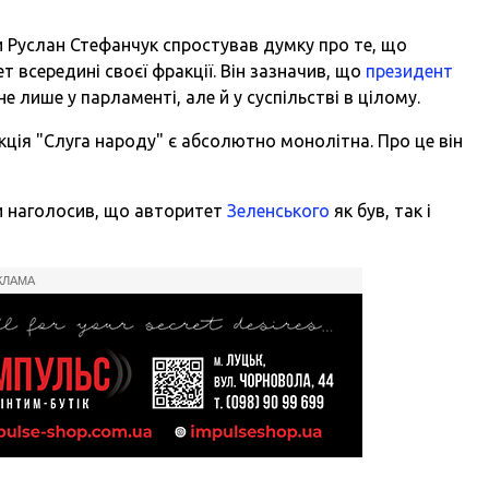
 Руслан Стефанчук спростував думку про те, що
 всередині своєї фракції. Він зазначив, що
президент
е лише у парламенті, але й у суспільстві в цілому.
ція "Слуга народу" є абсолютно монолітна. Про це він
и наголосив, що авторитет
Зеленського
як був, так і
КЛАМА