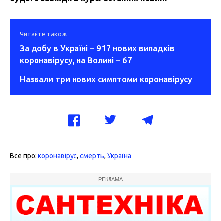
Читайте також
За добу в Україні – 917 нових випадків
коронавірусу, на Волині – 67
Назвали три нових симптоми коронавірусу
Все про:
коронавірус
,
смерть
,
Україна
РЕКЛАМА