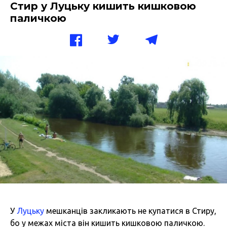
Стир у Луцьку кишить кишковою
паличкою
У
Луцьку
мешканців закликають не купатися в Стиру,
бо у межах міста він кишить кишковою паличкою.