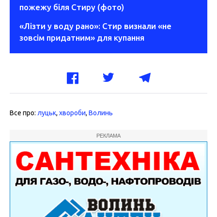
пожежу біля Стиру (фото)
«Лізти у воду рано»: Стир визнали «не
зовсім придатним» для купання
Все про:
луцьк
,
хвороби
,
Волинь
РЕКЛАМА