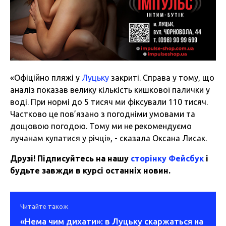
«Офіційно пляжі у
Луцьку
закриті. Справа у тому, що
аналіз показав велику кількість кишкової палички у
воді. При нормі до 5 тисяч ми фіксували 110 тисяч.
Частково це пов’язано з погодніми умовами та
дощовою погодою. Тому ми не рекомендуємо
лучанам купатися у річці», - сказала Оксана Лисак.
Друзі! Підписуйтесь на нашу
сторінку Фейсбук
і
будьте завжди в курсі останніх новин.
Читайте також
«Нема чим дихати»: в Луцьку скаржаться на