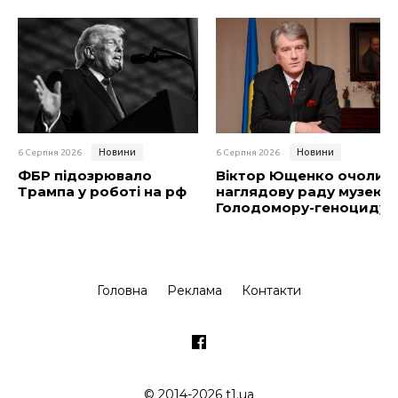
Новини
Новини
6 Серпня 2026
6 Серпня 2026
ФБР підозрювало
Віктор Ющенко очолив
Трампа у роботі на рф
наглядову раду музею
Голодомору-геноциду
Головна
Реклама
Контакти
© 2014-2026 t1.ua