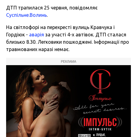
ДТП трапилася 25 червня, повідомляє
Суспільне.Волинь
.
На світлофорі на перехресті вулиць Кравчука і
Гордіюк -
аварія
за участі 4-х автівок. ДТП сталася
близько 8.30. Легковики пошкоджені. Інформації про
травмованих наразі немає.
РЕКЛАМА