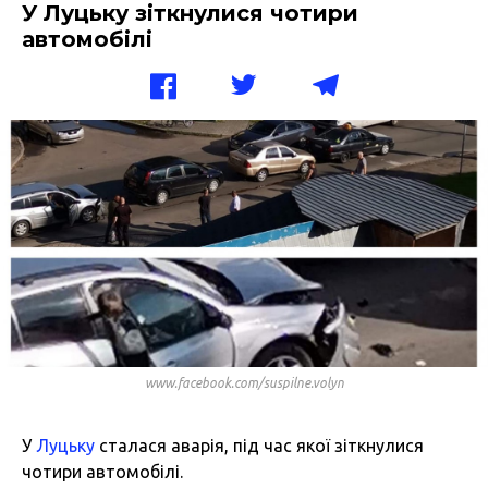
У Луцьку зіткнулися чотири
автомобілі
www.facebook.com/suspilne.volyn
У
Луцьку
сталася аварія, під час якої зіткнулися
чотири автомобілі.