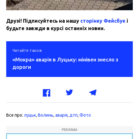
Друзі! Підписуйтесь на нашу
сторінку Фейсбук
і
будьте завжди в курсі останніх новин.
Читайте також
«Мокра» аварія в Луцьку: мінівен знесло з
дороги
Все про:
луцьк
,
Волинь
,
аварія
,
дтп
,
Фото
РЕКЛАМА