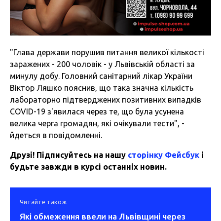
"Глава держави порушив питання великої кількості
заражених - 200 чоловік - у Львівській області за
минулу добу. Головний санітарний лікар України
Віктор Ляшко пояснив, що така значна кількість
лабораторно підтверджених позитивних випадків
COVID-19 з'явилася через те, що була усунена
велика черга громадян, які очікували тести", -
йдеться в повідомленні.
Друзі! Підписуйтесь на нашу
сторінку Фейсбук
і
будьте завжди в курсі останніх новин.
Читайте також
Які обмеження ввели на Львівщині через