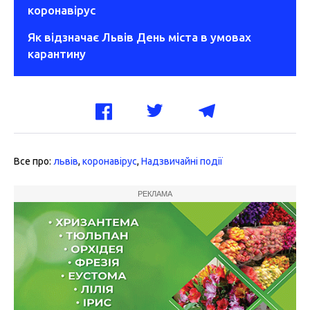
коронавірус
Як відзначає Львів День міста в умовах
карантину
Все про:
львів
,
коронавірус
,
Надзвичайні події
РЕКЛАМА