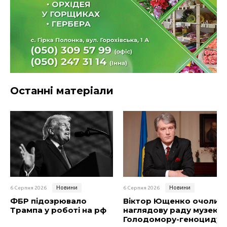
Останні матеріали
Новини
Новини
6 Серпня 2026
6 Серпня 2026
ФБР підозрювало
Віктор Ющенко очолив
Трампа у роботі на рф
наглядову раду музею
Голодомору-геноциду