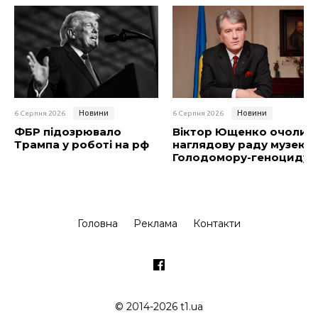
Новини
Новини
6 Серпня 2026
6 Серпня 2026
ФБР підозрювало
Віктор Ющенко очолив
Трампа у роботі на рф
наглядову раду музею
Голодомору-геноциду
Головна
Реклама
Контакти
© 2014-2026 t1.ua