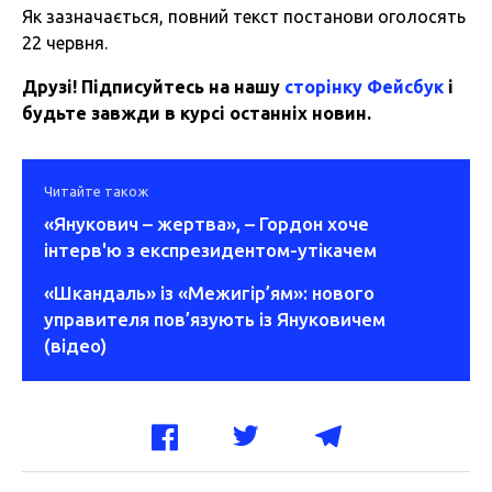
Як зазначається, повний текст постанови оголосять
22 червня.
Друзі! Підписуйтесь на нашу
сторінку Фейсбук
і
будьте завжди в курсі останніх новин.
Читайте також
«Янукович – жертва», – Гордон хоче
інтерв'ю з експрезидентом-утікачем
«Шкандаль» із «Межигір’ям»: нового
управителя пов’язують із Януковичем
(відео)