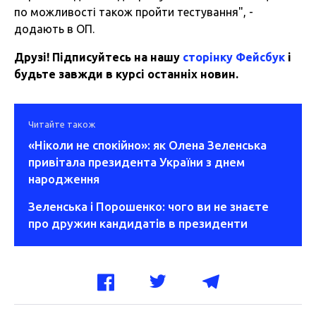
по можливості також пройти тестування", -
додають в ОП.
Друзі! Підписуйтесь на нашу
сторінку Фейсбук
і
будьте завжди в курсі останніх новин.
Читайте також
«Ніколи не спокійно»: як Олена Зеленська
привітала президента України з днем
народження
Зеленська і Порошенко: чого ви не знаєте
про дружин кандидатів в президенти