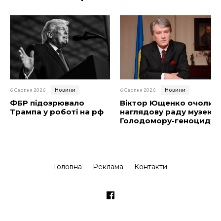
Новини
Новини
6 Серпня 2026
6 Серпня 2026
ФБР підозрювало
Віктор Ющенко очолив
Трампа у роботі на рф
наглядову раду музею
Голодомору-геноциду
Головна
Реклама
Контакти