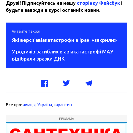
Друзі! Підписуйтесь на нашу
сторінку Фейсбук
і
будьте завжди в курсі останніх новин.
Читайте також
Які версії авіакатастрофи в Ірані «закрили»
У родичів загиблих в авіакатастрофі МАУ
відібрали зразки ДНК
Все про:
авіація
,
Україна
,
карантин
РЕКЛАМА