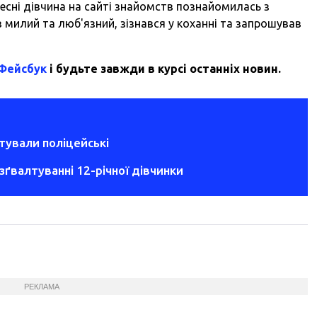
есні дівчина на сайті знайомств познайомилась з
в милий та люб'язний, зізнався у коханні та запрошував
 Фейсбук
і будьте завжди в курсі останніх новин.
тували поліцейські
зґвалтуванні 12-річної дівчинки
РЕКЛАМА