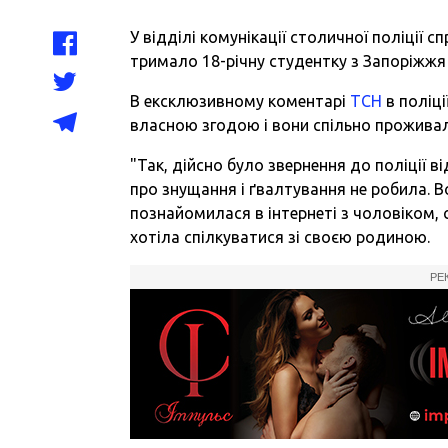
У відділі комунікації столичної поліції 
тримало 18-річну студентку з Запоріжжя
В ексклюзивному коментарі
ТСН
в поліц
власною згодою і вони спільно проживал
"Так, дійсно було звернення до поліції в
про знущання і ґвалтування не робила. Во
познайомилася в інтернеті з чоловіком, с
хотіла спілкуватися зі своєю родиною.
РЕ