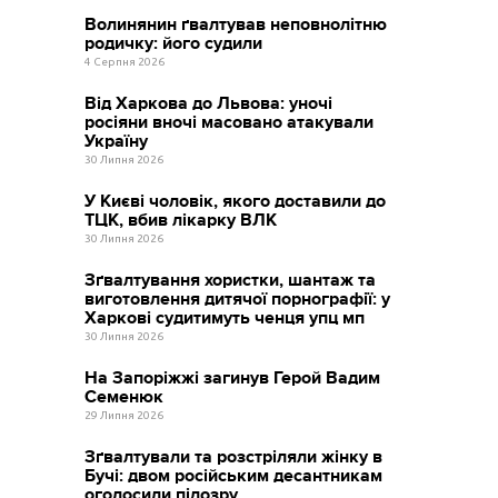
Волинянин ґвалтував неповнолітню
родичку: його судили
4 Серпня 2026
Від Харкова до Львова: уночі
росіяни вночі масовано атакували
Україну
30 Липня 2026
У Києві чоловік, якого доставили до
ТЦК, вбив лікарку ВЛК
30 Липня 2026
Зґвалтування хористки, шантаж та
виготовлення дитячої порнографії: у
Харкові судитимуть ченця упц мп
30 Липня 2026
На Запоріжжі загинув Герой Вадим
Семенюк
29 Липня 2026
Зґвалтували та розстріляли жінку в
Бучі: двом російським десантникам
оголосили підозру