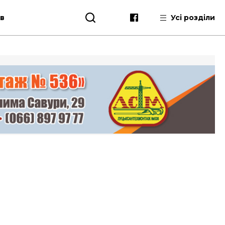
ів
Усі розділи