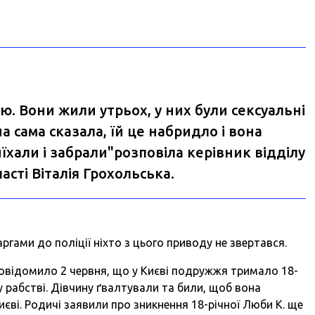
ою. Вони жили утрьох, у них були сексуальні
на сама сказала, їй це набридло і вона
їхали і забрали"розповіла керівник відділу
асті Віталія Грохольська.
ргами до поліції ніхто з цього приводу не звертався.
повідомило 2 червня, що у Києві подружжя
тримало 18-
 рабстві. Дівчину ґвалтували та били, щоб вона
иєві. Родичі заявили про зникнення 18-річної Люби К. ще