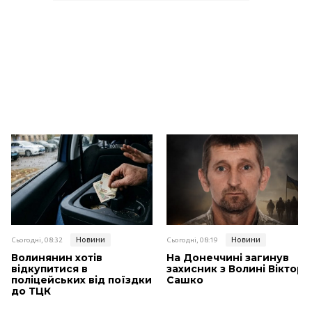
Новини
Новини
Сьогодні, 08:32
Сьогодні, 08:19
Волинянин хотів
На Донеччині загинув
відкупитися в
захисник з Волині Віктор
поліцейських від поїздки
Сашко
до ТЦК