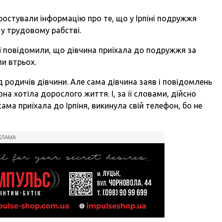
спростували інформацію про те, що у Ірпіні подружжя
 у трудовому рабстві.
ії повідомили, що дівчина приїхала до подружжя за
и втрьох.
ід родичів дівчини. Але сама дівчина заяв і повідомлень
на хотіла дорослого життя. І, за її словами, дійсно
ама приїхала до Ірпіня, викинула свій телефон, бо не
КЛАМА