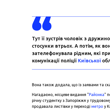
Тут її зустрів чоловік з дружин
стосунки втрьох. А потім, як во
зателефонувала рідним, які при
комунікації поліції
Київської
обл
Вона також додала, що із заявами та ска
Нагадаємо, місцеве видання "
Районка
" 
річну студентку
з Запоріжжя у трудовому
продавала листівки у переході
метро
у К