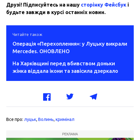
Друзі! Підписуйтесь на нашу
сторінку Фейсбук
і
будьте завжди в курсі останніх новин.
Читайте також
Операція «Перехоплення»: у Луцьку викрали
Mercedes. ОНОВЛЕНО
На Харківщині перед вбивством доньки
жінка віддала ікони та завісила дзеркало
Все про:
луцьк
,
Волинь
,
кримінал
РЕКЛАМА