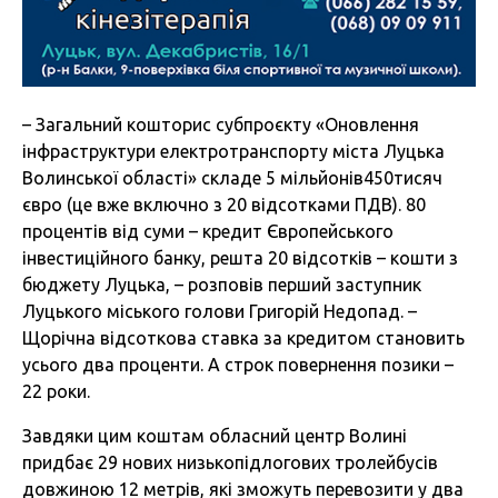
– Загальний кошторис субпроєкту «Оновлення
інфраструктури електротранспорту міста Луцька
Волинської області» складе 5 мільйонів450тисяч
євро (це вже включно з 20 відсотками ПДВ). 80
процентів від суми – кредит Європейського
інвестиційного банку, решта 20 відсотків – кошти з
бюджету Луцька, – розповів перший заступник
Луцького міського голови Григорій Недопад. –
Щорічна відсоткова ставка за кредитом становить
усього два проценти. А строк повернення позики –
22 роки.
Завдяки цим коштам обласний центр Волині
придбає 29 нових низькопідлогових тролейбусів
довжиною 12 метрів, які зможуть перевозити у два