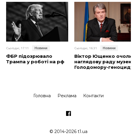
Новини
Новини
Сьогодні, 17:11
Сьогодні, 16:31
ФБР підозрювало
Віктор Ющенко очолив
Трампа у роботі на рф
наглядову раду музею
Голодомору-геноциду
Головна
Реклама
Контакти
© 2014-2026 t1.ua